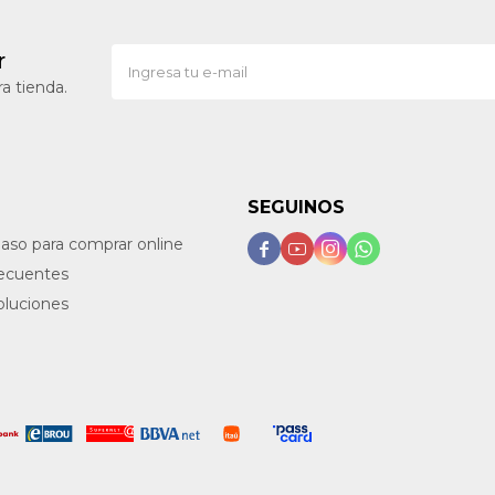
r
a tienda.
SEGUINOS
paso para comprar online




recuentes
oluciones