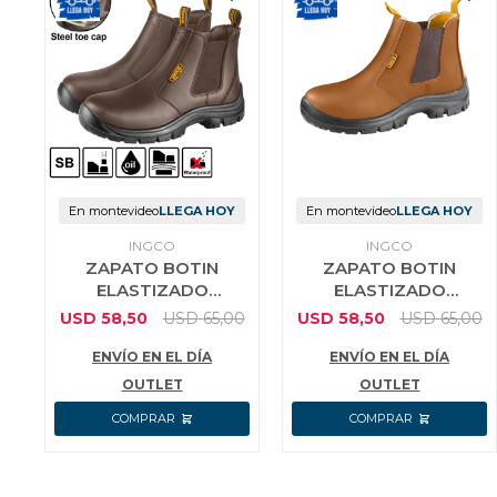
En montevideo
LLEGA HOY
En montevideo
LLEGA HOY
INGCO
INGCO
ZAPATO BOTIN
ZAPATO BOTIN
ELASTIZADO
ELASTIZADO
MARRON TRABAJO
MARRON TRABAJO
USD
58,50
USD
65,00
USD
58,50
USD
65,00
INGCO TALLE 45
INGCO TALLE 44
ENVÍO EN EL DÍA
ENVÍO EN EL DÍA
OUTLET
OUTLET