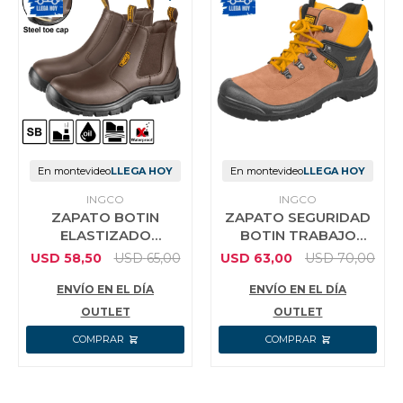
En montevideo
LLEGA HOY
En montevideo
LLEGA HOY
INGCO
INGCO
ZAPATO BOTIN
ZAPATO SEGURIDAD
ELASTIZADO
BOTIN TRABAJO
MARRON TRABAJO
INGCO TALLE 44
USD
58,50
USD
65,00
USD
63,00
USD
70,00
INGCO TALLE 41
ENVÍO EN EL DÍA
ENVÍO EN EL DÍA
OUTLET
OUTLET