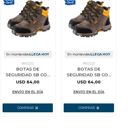
En montevideo
LLEGA HOY
En montevideo
LLEGA HOY
INGCO
INGCO
BOTAS DE
BOTAS DE
SEGURIDAD SB CON
SEGURIDAD SB CON
PUNTERA ACERO
PUNTERA ACERO
USD
64,00
USD
64,00
TALLE 42 INGCO
TALLE 41 INGCO
SSH11SB.42
SSH11SB.41
ENVÍO EN EL DÍA
ENVÍO EN EL DÍA