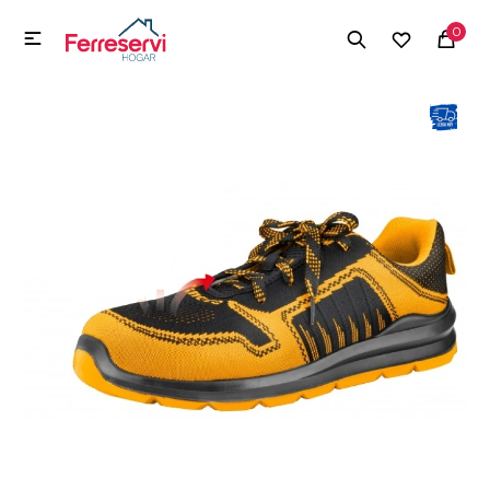
MI CUENTA
0

Menú
Herramientas y Construcción
Electrodomésticos
Herramientas y Construcción
Electrodomésticos
Tecnología
Deportes
Camping