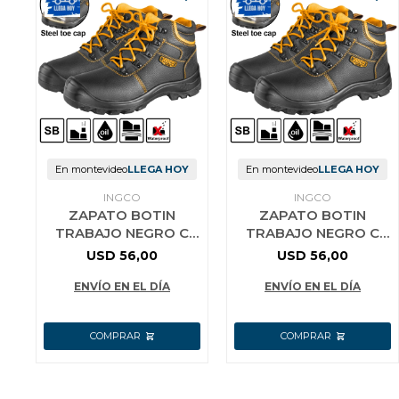
En montevideo
LLEGA HOY
En montevideo
LLEGA HOY
INGCO
INGCO
ZAPATO BOTIN
ZAPATO BOTIN
TRABAJO NEGRO C
TRABAJO NEGRO C
PUNTERA DE
PUNTERA DE
USD
56,00
USD
56,00
SEGURIDAD N°44
SEGURIDAD N°40
ENVÍO EN EL DÍA
ENVÍO EN EL DÍA