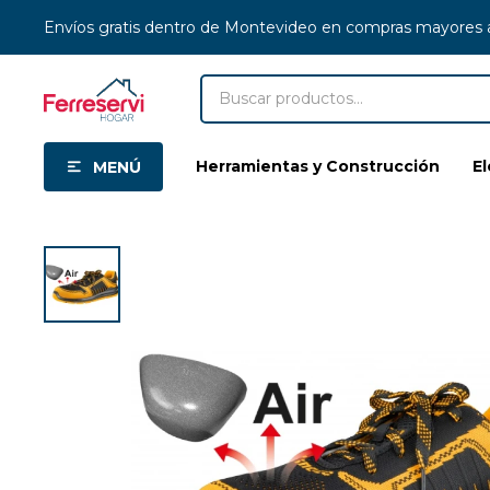
Envíos gratis dentro de Montevideo en compras mayores
Herramientas y Construcción
E
MENÚ