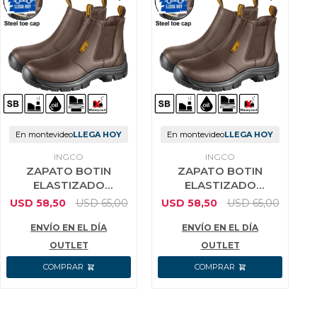
En montevideo
LLEGA HOY
En montevideo
LLEGA HOY
INGCO
INGCO
ZAPATO BOTIN
ZAPATO BOTIN
ELASTIZADO
ELASTIZADO
MARRON TRABAJO
MARRON TRABAJO
USD
58,50
USD
65,00
USD
58,50
USD
65,00
INGCO TALLE 40
INGCO TALLE 41
ENVÍO EN EL DÍA
ENVÍO EN EL DÍA
OUTLET
OUTLET