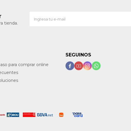
r
a tienda.
SEGUINOS
paso para comprar online




recuentes
oluciones