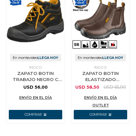
En montevideo
LLEGA HOY
En montevideo
LLEGA HOY
INGCO
INGCO
ZAPATO BOTIN
ZAPATO BOTIN
TRABAJO NEGRO C
ELASTIZADO
PUNTERA DE
MARRON TRABAJO
USD
56,00
USD
58,50
USD
65,00
SEGURIDAD N°39
INGCO TALLE 39
ENVÍO EN EL DÍA
ENVÍO EN EL DÍA
OUTLET