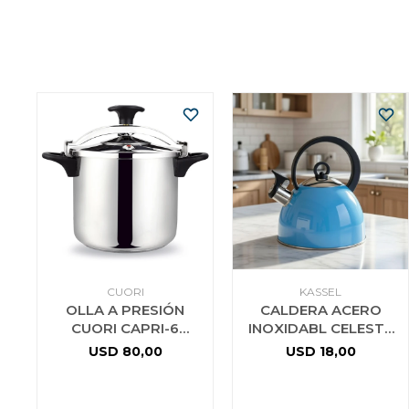
CUORI
KASSEL
OLLA A PRESIÓN
CALDERA ACERO
CUORI CAPRI-6
INOXIDABL CELESTE
ACERO INOX
3L KASSEL
USD
80,00
USD
18,00