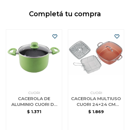
Completá tu compra
CUORI
CUORI
CACEROLA DE
CACEROLA MULTIUSO
ALUMINIO CUORI DE
CUORI 24×24 CM
24 CM CON INTERIOR
MULTICHEF
$
1.371
$
1.869
CERAMICO VERDE