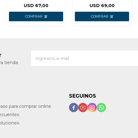
MULTI10
USD
67,00
USD
69,00
r
a tienda.
SEGUINOS
paso para comprar online




recuentes
oluciones