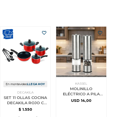
KASSEL
En montevideo
LLEGA HOY
MOLINILLO
DECAKILA
ELÉCTRICO A PILA
SET 11 OLLAS COCINA
PARA SAL O PIMIENTA
USD
14,00
DECAKILA ROJO C
KASSEL KS-MPS4
UTENSILIOS
$
1.550