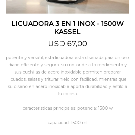
Jardín y Aire Libre
LICUADORA 3 EN 1 INOX - 1500W
KASSEL
Mascotas
USD
67,00
potente y versatil, esta licuadora esta disenada para un uso
Bazar
diario eficiente y seguro. su motor de alto rendimiento y
sus cuchillas de acero inoxidable permiten preparar
licuados, salsas y triturar hielo con facilidad, mientras que
Juguetes y artículos para bebé
su diseno en acero inoxidable aporta durabilidad y estilo a
tu cocina.
Gastronomía
caracteristicas principales: potencia: 1500 w
capacidad: 1500 ml
Ferretería