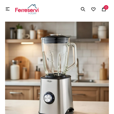
MI CUENTA
0

Menú
Herramientas y Construcción
Electrodomésticos
Herramientas y Construcción
Electrodomésticos
Tecnología
Deportes
Camping