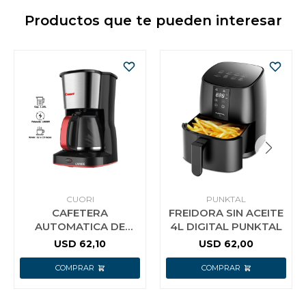
Productos que te pueden interesar
CUORI
PUNKTAL
CAFETERA
FREIDORA SIN ACEITE
AUTOMATICA DE
4L DIGITAL PUNKTAL
GOTEO MODELO
USD
62,10
USD
62,00
CAPRICE 1.25 LTS