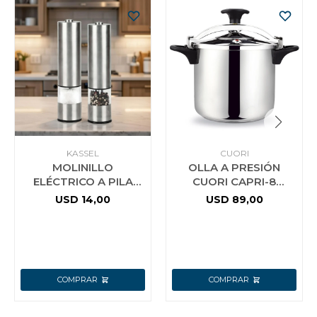
KASSEL
CUORI
MOLINILLO
OLLA A PRESIÓN
ELÉCTRICO A PILA
CUORI CAPRI-8
PARA SAL O PIMIENTA
ACERO INOX.
USD
14,00
USD
89,00
KASSEL KS-MPS4