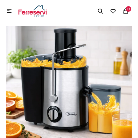
MI CUENTA
0

Menú
Herramientas y Construcción
Electrodomésticos
Herramientas y Construcción
Electrodomésticos
Tecnología
Deportes
Camping