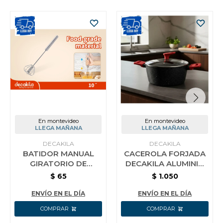
En montevideo
En montevideo
LLEGA MAÑANA
LLEGA MAÑANA
DECAKILA
DECAKILA
BATIDOR MANUAL
CACEROLA FORJADA
GIRATORIO DE
DECAKILA ALUMINIO
COCINA AC INOX
DOBLE AGARRE 24CM
$
65
$
1.050
DECAKILA 25 CM
ENVÍO EN EL DÍA
ENVÍO EN EL DÍA