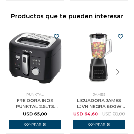
Productos que te pueden interesar
PUNKTAL
JAMES
FREIDORA INOX
LICUADORA JAMES
PUNKTAL 2.5LTS
LJVN NEGRA 600W
1800W FR105 F
15L JARRA VIDRIO
USD
65,00
USD
64,60
USD
68,00
NEGRO