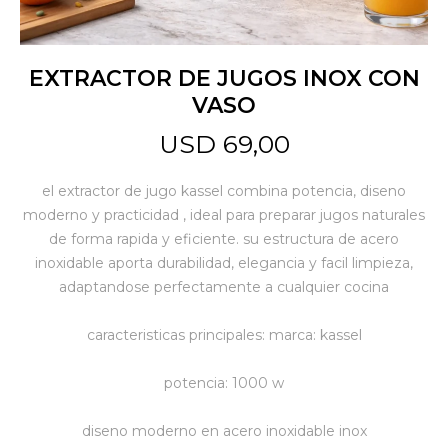
Jardín y Aire Libre
EXTRACTOR DE JUGOS INOX CON
VASO
Mascotas
USD
69,00
el extractor de jugo kassel combina potencia, diseno
Bazar
moderno y practicidad , ideal para preparar jugos naturales
de forma rapida y eficiente. su estructura de acero
inoxidable aporta durabilidad, elegancia y facil limpieza,
Juguetes y artículos para bebé
adaptandose perfectamente a cualquier cocina
caracteristicas principales: marca: kassel
Gastronomía
potencia: 1000 w
Ferretería
diseno moderno en acero inoxidable inox