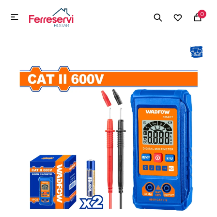
MI CUENTA
0

Menú
Herramientas y Construcción
Electrodomésticos
Herramientas y Construcción
Electrodomésticos
Tecnología
Deportes
Camping