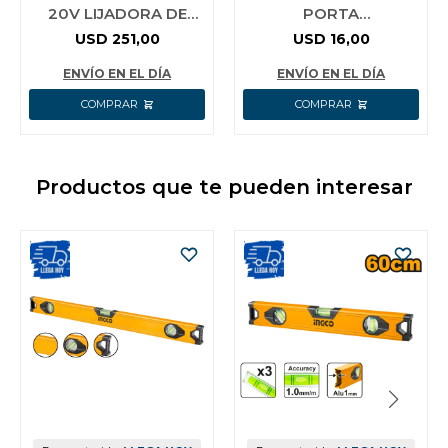
20V LIJADORA DE
PORTA
YESO 850W 180MM 7
HERRAMIENTAS C 10
USD
251,00
USD
16,00
´´ + LIJADORA ROTO
BOLSILLOS INGCO
ORBITAL 1
HTBP020328
ENVÍO EN EL DÍA
ENVÍO EN EL DÍA
Productos que te pueden interesar