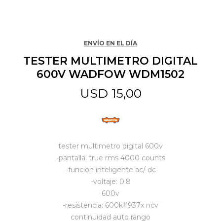
Jardín y Aire Libre
ENVÍO EN EL DÍA
TESTER MULTIMETRO DIGITAL
Mascotas
600V WADFOW WDM1502
USD
15,00
Bazar
Juguetes y artículos para bebé
tester multimetro digital 600v
-pantalla: true rms 4000 counts
-funcion inteligente ac/ dc
Gastronomía
-voltaje: 0.8
600v
-resistencia: 600k#937x ncv
Ferretería
continuidad auto rango