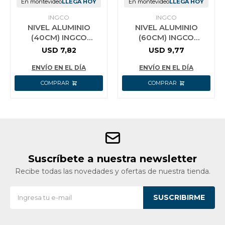
En montevideo
LLEGA HOY
En montevideo
LLEGA HOY
INGCO
INGCO
NIVEL ALUMINIO
NIVEL ALUMINIO
(40CM) INGCO
(60CM) INGCO
HSL18040 AMARRILO
HSL18060 AMARRILO
USD
7,82
USD
9,77
ENVÍO EN EL DÍA
ENVÍO EN EL DÍA
Suscríbete a nuestra newsletter
Recibe todas las novedades y ofertas de nuestra tienda.
SUSCRIBIRME