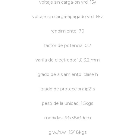
voltaje sin carga-on vrd: 15v
Vestimenta y calzado
voltaje sin carga-apagado vrd: 65v
rendimiento: 70
factor de potencia: 0,7
varilla de electrodo: 1,6-3,2 mm
grado de aislamiento: clase h
grado de proteccion: ip21s
peso de la unidad: 1.5kgs
medidas: 63x38x39cm
g.w./n.w.: 15/18kgs