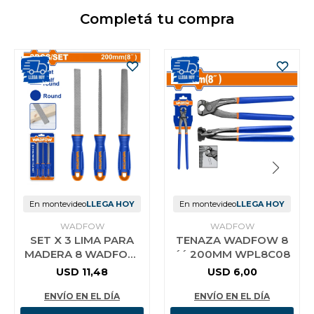
Completá tu compra
En montevideo
LLEGA HOY
En montevideo
LLEGA HOY
WADFOW
WADFOW
SET X 3 LIMA PARA
TENAZA WADFOW 8
MADERA 8 WADFOW
´´ 200MM WPL8C08
WSF1403
USD
11,48
USD
6,00
ENVÍO EN EL DÍA
ENVÍO EN EL DÍA