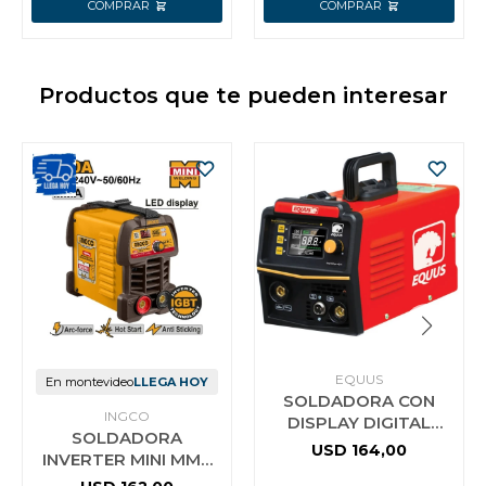
Productos que te pueden interesar
EQUUS
En montevideo
LLEGA HOY
SOLDADORA CON
INGCO
DISPLAY DIGITAL
SOLDADORA
FLUX-MIG/MMA-
USD
164,00
INVERTER MINI MMA
120AMP EQUUS
180 AMP DISPLAY LED