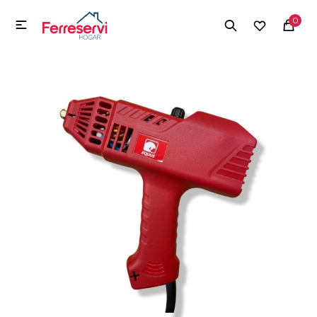
MI CUENTA
0

Menú
Herramientas y Construcción
Electrodomésticos
Herramientas y Construcción
Electrodomésticos
Tecnología
Deportes
Camping