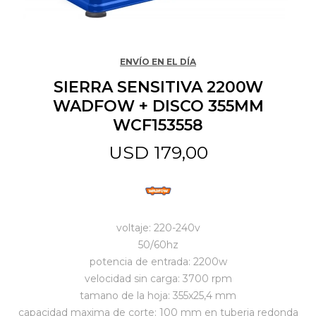
Jardín y Aire Libre
ENVÍO EN EL DÍA
SIERRA SENSITIVA 2200W
Mascotas
WADFOW + DISCO 355MM
WCF153558
Bazar
USD
179,00
Juguetes y artículos para bebé
voltaje: 220-240v
Gastronomía
50/60hz
potencia de entrada: 2200w
velocidad sin carga: 3700 rpm
Ferretería
tamano de la hoja: 355x25,4 mm
capacidad maxima de corte: 100 mm en tuberia redonda