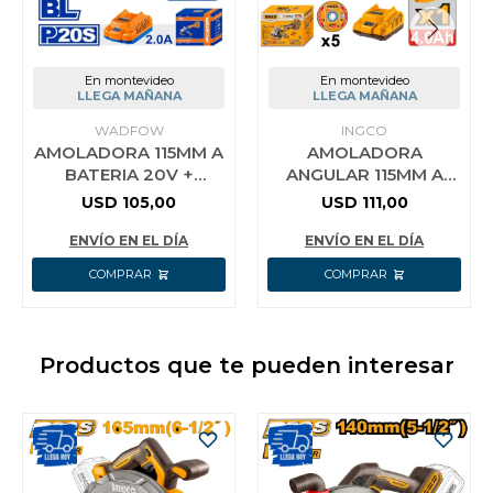
En montevideo
En montevideo
LLEGA MAÑANA
LLEGA MAÑANA
WADFOW
INGCO
AMOLADORA 115MM A
AMOLADORA
BATERIA 20V +
ANGULAR 115MM A
BATERIA 4.0AH +
BATERIA P20S 20V
USD
105,00
USD
111,00
CARGADOR WADFOW
BRUSHLESS + 5
WLAP5421
DISCOS + BAT 4.0AH +
ENVÍO EN EL DÍA
ENVÍO EN EL DÍA
CA
Productos que te pueden interesar