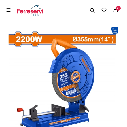
MI CUENTA
0

Menú
Herramientas y Construcción
Electrodomésticos
Herramientas y Construcción
Electrodomésticos
Tecnología
Deportes
Camping