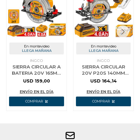
En montevideo
En montevideo
LLEGA MAÑANA
LLEGA MAÑANA
INGCO
INGCO
SIERRA CIRCULAR A
SIERRA CIRCULAR
BATERIA 20V 165MM
20V P20S 140MM
BRUSHLESS MOTOR +
C/CARG C/BAT INGCO
USD
159,00
USD
164,14
BATERIA 4.0AH +
CSLI14021
CARGADOR +
ENVÍO EN EL DÍA
ENVÍO EN EL DÍA