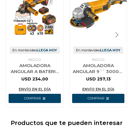
En montevideo
LLEGA HOY
En montevideo
LLEGA HOY
INGCO
INGCO
AMOLADORA
AMOLADORA
ANGULAR A BATERIA
ANGULAR 9´´ 3000W
BRUSHLESS 42V
230MM INGCO
USD
234,00
USD
257,13
115MM 4-1/2´´ C/ 2
AG30008 6300RPM
BAT 2.0AH + CARG
ENVÍO EN EL DÍA
ENVÍO EN EL DÍA
Productos que te pueden interesar