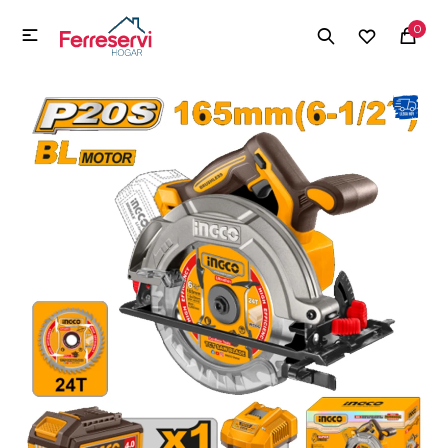
MI CUENTA
0

Menú
Herramientas y Construcción
Electrodomésticos
Herramientas y Construcción
Electrodomésticos
Tecnología
Deportes
Camping