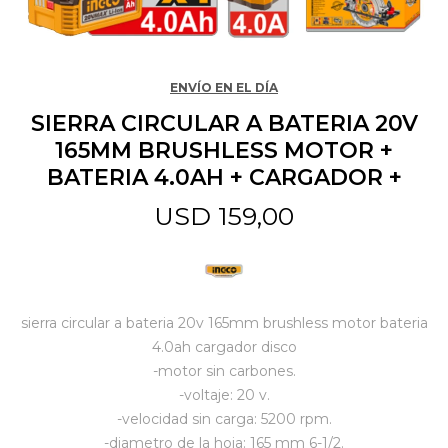
Jardín y Aire Libre
ENVÍO EN EL DÍA
SIERRA CIRCULAR A BATERIA 20V
Mascotas
165MM BRUSHLESS MOTOR +
BATERIA 4.0AH + CARGADOR +
Bazar
USD
159,00
Juguetes y artículos para bebé
sierra circular a bateria 20v 165mm brushless motor bateria
Gastronomía
4.0ah cargador disco
-motor sin carbones.
-voltaje: 20 v.
Ferretería
-velocidad sin carga: 5200 rpm.
-diametro de la hoja: 165 mm 6-1/2.