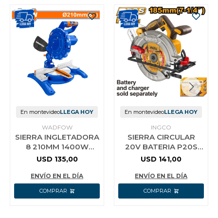
En montevideo
LLEGA HOY
En montevideo
LLEGA HOY
WADFOW
INGCO
SIERRA INGLETADORA
SIERRA CIRCULAR
8 210MM 1400W
20V BATERIA P20S
WADFOW
185MM CSLI1851 INGCO
USD
135,00
USD
141,00
WXD151400
ENVÍO EN EL DÍA
ENVÍO EN EL DÍA