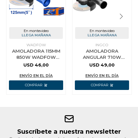
En montevideo
En montevideo
LLEGA MAÑANA
LLEGA MAÑANA
WADFOW
INGCO
AMOLADORA 115MM
AMOLADORA
850W WADFOW
ANGULAR 710W
WAG15851
115MM INGCO AG7118
USD
46,00
USD
49,00
ENVÍO EN EL DÍA
ENVÍO EN EL DÍA
Suscríbete a nuestra newsletter