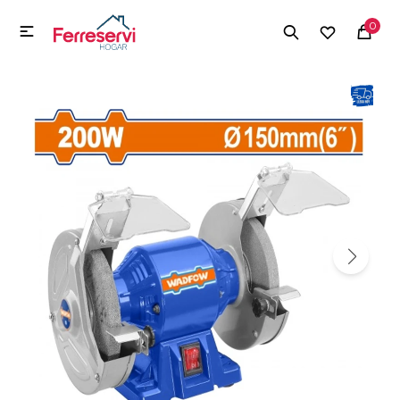
MI CUENTA
0

Menú
Herramientas y Construcción
Electrodomésticos
Herramientas y Construcción
Electrodomésticos
Tecnología
Deportes
Camping