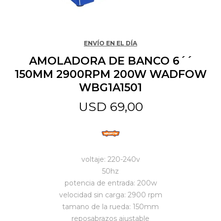
Jardín y Aire Libre
ENVÍO EN EL DÍA
AMOLADORA DE BANCO 6´´
Mascotas
150MM 2900RPM 200W WADFOW
WBG1A1501
Bazar
USD
69,00
Juguetes y artículos para bebé
voltaje: 220-240v
Gastronomía
50hz
potencia de entrada: 200w
velocidad sin carga: 2900 rpm
Ferretería
tamano de la rueda: 150mm
reposabrazos ajustable