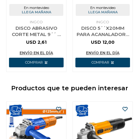
En montevideo
En montevideo
LLEGA MAÑANA
LLEGA MAÑANA
INGCO
INGCO
DISCO ABRASIVO
DISCO 5´´X20MM
CORTE METAL 9´´ X
PARA ACANALADORA
1.9 MM CENTRO
WLC30001
USD
2,61
USD
12,00
PLANO INGCO
MCD302303
ENVÍO EN EL DÍA
ENVÍO EN EL DÍA
Productos que te pueden interesar