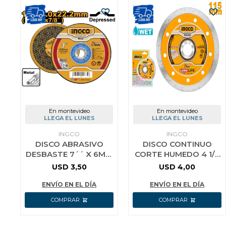
En montevideo
En montevideo
LLEGA EL LUNES
LLEGA EL LUNES
INGCO
INGCO
DISCO ABRASIVO
DISCO CONTINUO
DESBASTE 7´´ X 6MM
CORTE HUMEDO 4 1/2
INGCO
115MM INGCO
USD
3,50
USD
4,00
DMD021152
AMARILLO
ENVÍO EN EL DÍA
ENVÍO EN EL DÍA