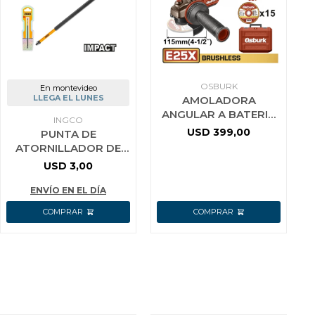
OSBURK
En montevideo
LLEGA EL LUNES
AMOLADORA
ANGULAR A BATERIA
INGCO
25V E25X 115MM (4-
USD
399,00
PUNTA DE
1/2) + 2 BAT 4.0AH +
ATORNILLADOR DE
CARGADOR
IMPACTO 8´´ INGCO
USD
3,00
SDBIM71PH1200
ENVÍO EN EL DÍA