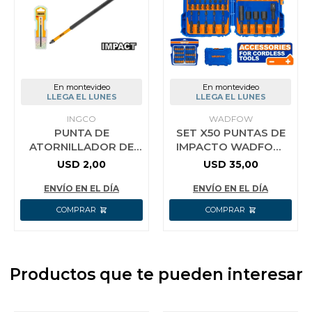
En montevideo
En montevideo
LLEGA EL LUNES
LLEGA EL LUNES
INGCO
WADFOW
PUNTA DE
SET X50 PUNTAS DE
ATORNILLADOR DE
IMPACTO WADFOW
IMPACTO 6´´ INGCO
WSV2005
USD
2,00
USD
35,00
SDBIM71PH1150
ENVÍO EN EL DÍA
ENVÍO EN EL DÍA
Productos que te pueden interesar