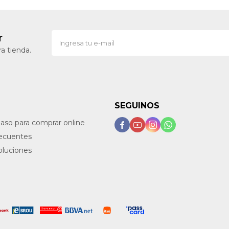
r
a tienda.
SEGUINOS
paso para comprar online




recuentes
oluciones