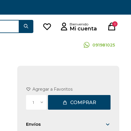
0
091981025
COMPRAR
1
Envíos