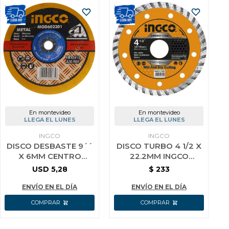
En montevideo
En montevideo
LLEGA EL LUNES
LLEGA EL LUNES
INGCO
INGCO
DISCO DESBASTE 9´´
DISCO TURBO 4 1/2 X
X 6MM CENTRO
22.2MM INGCO
DEPRIMIDO PARA
DMD031152M UNIDAD
USD
5,28
$
233
METAL MGD602301
INGCO
ENVÍO EN EL DÍA
ENVÍO EN EL DÍA