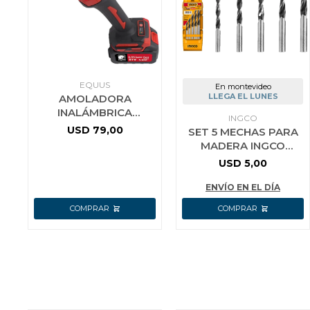
EQUUS
En montevideo
LLEGA EL LUNES
AMOLADORA
INALÁMBRICA
INGCO
BRUSHLESS 21V
USD
79,00
SET 5 MECHAS PARA
EQUUS
MADERA INGCO
AKD5058
USD
5,00
ENVÍO EN EL DÍA