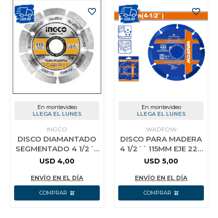
En montevideo
En montevideo
LLEGA EL LUNES
LLEGA EL LUNES
INGCO
WADFOW
DISCO DIAMANTADO
DISCO PARA MADERA
SEGMENTADO 4 1/2´´
4 1/2´´ 115MM EJE 222
INGCO DMD011152
MM WADFOW
USD
4,00
USD
5,00
UNIDAD
WCCD1K45
ENVÍO EN EL DÍA
ENVÍO EN EL DÍA