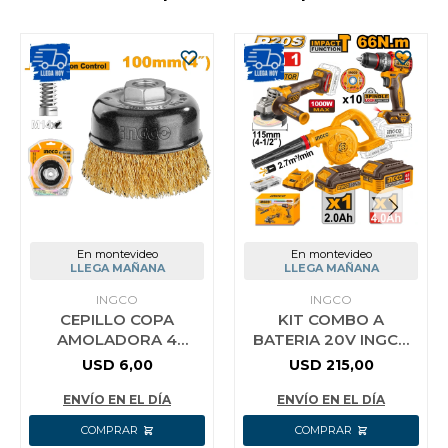
En montevideo
En montevideo
LLEGA MAÑANA
LLEGA MAÑANA
INGCO
INGCO
CEPILLO COPA
KIT COMBO A
AMOLADORA 4
BATERIA 20V INGCO
LARGA VIDA M14
SOPLADORA
USD
6,00
USD
215,00
WB11005
AMOLADORA
TALADRO
ENVÍO EN EL DÍA
ENVÍO EN EL DÍA