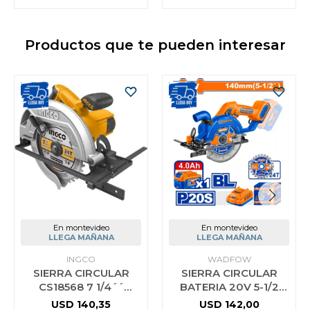
Productos que te pueden interesar
En montevideo
En montevideo
LLEGA MAÑANA
LLEGA MAÑANA
INGCO
WADFOW
SIERRA CIRCULAR
SIERRA CIRCULAR
CS18568 7 1/4´´
BATERIA 20V 5-1/2
1600W INGCO
140MM + BATERIA.AH
USD
140,35
USD
142,00