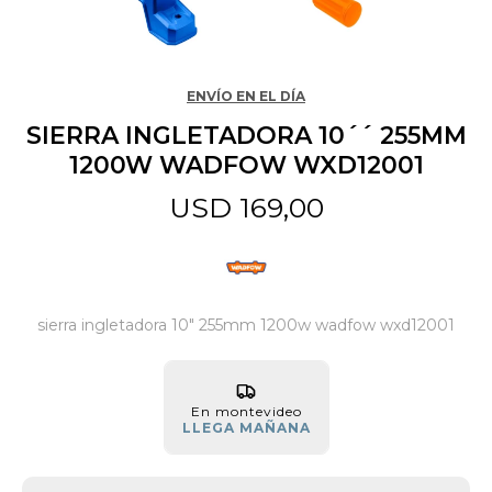
Jardín y Aire Libre
ENVÍO EN EL DÍA
SIERRA INGLETADORA 10´´ 255MM
Mascotas
1200W WADFOW WXD12001
USD
169,00
Bazar
Juguetes y artículos para bebé
sierra ingletadora 10" 255mm 1200w wadfow wxd12001
Gastronomía
En montevideo
LLEGA MAÑANA
Ferretería