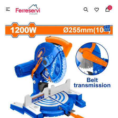
MI CUENTA
0

Menú
Herramientas y Construcción
Electrodomésticos
Herramientas y Construcción
Electrodomésticos
Tecnología
Deportes
Camping