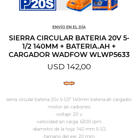
Jardín y Aire Libre
ENVÍO EN EL DÍA
SIERRA CIRCULAR BATERIA 20V 5-
Mascotas
1/2 140MM + BATERIA.AH +
CARGADOR WADFOW WLWP5633
Bazar
USD
142,00
Juguetes y artículos para bebé
sierra circular bateria 20v 5-1/2" 140mm bateria.ah cargador
Gastronomía
-motor sin carbones.
-voltaje: 20 v.
-velocidad sin carga: 6300 rpm.
Ferretería
-diametro de la hoja: 140 mm 5-1/2.
-tamano del eje: 20 mm.