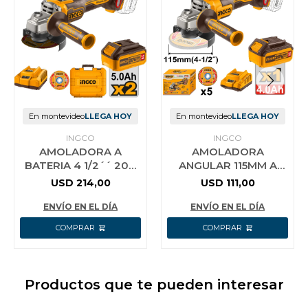
En montevideo
LLEGA HOY
En montevideo
LLEGA HOY
INGCO
INGCO
AMOLADORA A
AMOLADORA
BATERIA 4 1/2´´ 20V
ANGULAR 115MM A
P20S C 2 X 5AH BAT
BATERIA P20S 20V
USD
214,00
USD
111,00
CARG Y VALIJA INGCO
BRUSHLESS + 5
CAGLI2211
DISCOS + BAT 4.0AH +
ENVÍO EN EL DÍA
ENVÍO EN EL DÍA
CA
Productos que te pueden interesar