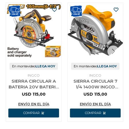
En montevideo
LLEGA HOY
En montevideo
LLEGA HOY
INGCO
INGCO
SIERRA CIRCULAR A
SIERRA CIRCULAR 7
BATERIA 20V BATERIA
1/4 1400W INGCO
P20S 165MM
CS18538
USD
115,00
USD
115,00
BRUSHLESS MOTOR
SIN CARG SIN BA
ENVÍO EN EL DÍA
ENVÍO EN EL DÍA