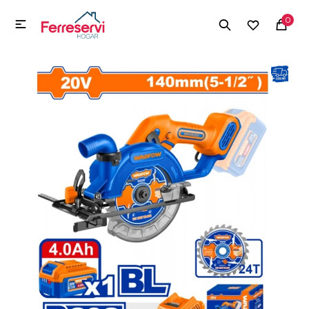
MI CUENTA
0

Menú
Herramientas y Construcción
Electrodomésticos
Herramientas y Construcción
Electrodomésticos
Tecnología
Deportes
Camping