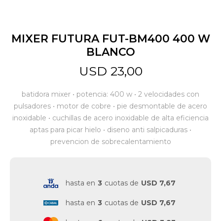
Jardín y Aire Libre
MIXER FUTURA FUT-BM400 400 W
BLANCO
Mascotas
USD
23,00
batidora mixer • potencia: 400 w • 2 velocidades con
Bazar
pulsadores • motor de cobre • pie desmontable de acero
inoxidable • cuchillas de acero inoxidable de alta eficiencia
aptas para picar hielo • diseno anti salpicaduras •
Juguetes y artículos para bebé
prevencion de sobrecalentamiento
Gastronomía
hasta en
3
cuotas de
USD 7,67
hasta en
3
cuotas de
USD 7,67
Ferretería