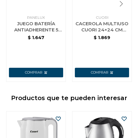
PANELUX
CUORI
JUEGO BATERÍA
CACEROLA MULTIUSO
ANTIADHERENTE 5
CUORI 24×24 CM
PIEZAS C/TAPA
MULTICHEF
$
1.647
$
1.869
PANELUX MAGNIFIC
Productos que te pueden interesar