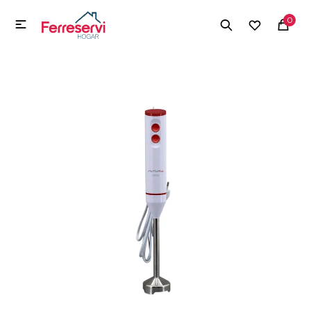
MI CUENTA
0

Menú
Herramientas y Construcción
Electrodomésticos
Herramientas y Construcción
Electrodomésticos
Tecnología
Deportes
Camping