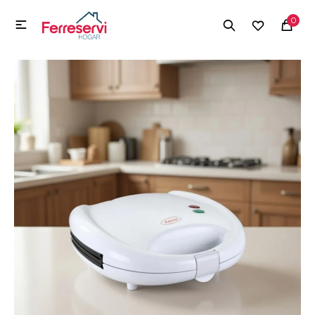
MI CUENTA
0

Menú
Herramientas y Construcción
Electrodomésticos
Herramientas y Construcción
Electrodomésticos
Tecnología
Deportes
Camping