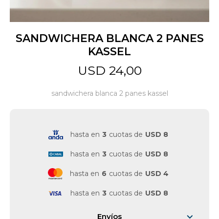
Jardín y Aire Libre
SANDWICHERA BLANCA 2 PANES
KASSEL
Mascotas
USD
24,00
sandwichera blanca 2 panes kassel
Bazar
hasta en
3
cuotas de
USD 8
Juguetes y artículos para bebé
hasta en
3
cuotas de
USD 8
Gastronomía
hasta en
6
cuotas de
USD 4
hasta en
3
cuotas de
USD 8
Ferretería
Envíos