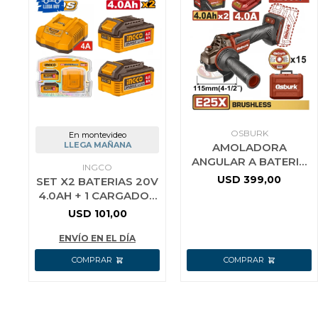
OSBURK
En montevideo
LLEGA MAÑANA
AMOLADORA
ANGULAR A BATERIA
INGCO
25V E25X 115MM (4-
USD
399,00
SET X2 BATERIAS 20V
1/2) + 2 BAT 4.0AH +
4.0AH + 1 CARGADOR
CARGADOR
INGCO FBCPK2013
USD
101,00
ENVÍO EN EL DÍA