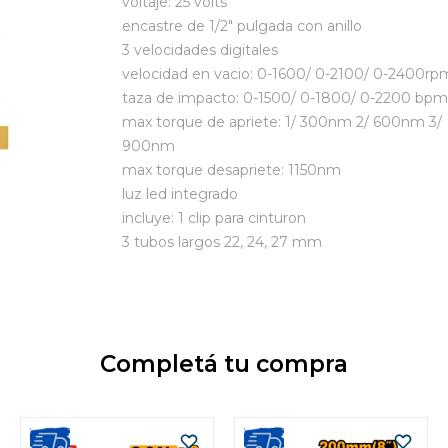
voltaje: 25 volts
encastre de 1/2" pulgada con anillo
3 velocidades digitales
velocidad en vacio: 0-1600/ 0-2100/ 0-2400rp
taza de impacto: 0-1500/ 0-1800/ 0-2200 bpm
max torque de apriete: 1/ 300nm 2/ 600nm 3/
900nm
max torque desapriete: 1150nm
luz led integrado
incluye: 1 clip para cinturon
3 tubos largos 22, 24, 27 mm
Completá tu compra