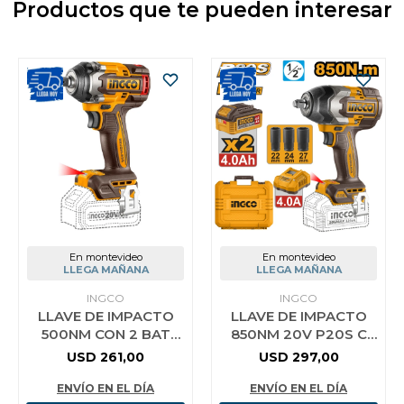
Productos que te pueden interesar
En montevideo
En montevideo
LLEGA MAÑANA
LLEGA MAÑANA
INGCO
INGCO
LLAVE DE IMPACTO
LLAVE DE IMPACTO
500NM CON 2 BAT
850NM 20V P20S C
CARGADOR MALETIN
2BAT+CARG+VALIJA
USD
261,00
USD
297,00
CIWLI2050 INGCO
ENVÍO EN EL DÍA
ENVÍO EN EL DÍA