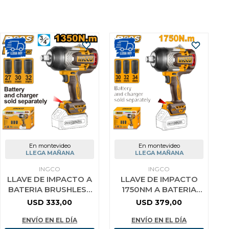
En montevideo
En montevideo
LLEGA MAÑANA
LLEGA MAÑANA
INGCO
INGCO
LLAVE DE IMPACTO A
LLAVE DE IMPACTO
BATERIA BRUSHLESS
1750NM A BATERIA
3/4´´ 1350NM P20S
P20S 20V BRUSHLESS
USD
333,00
USD
379,00
20V + 3 DADOS
MOTOR + 3 DADOS
273032MM S
SIN BAT SIN
ENVÍO EN EL DÍA
ENVÍO EN EL DÍA