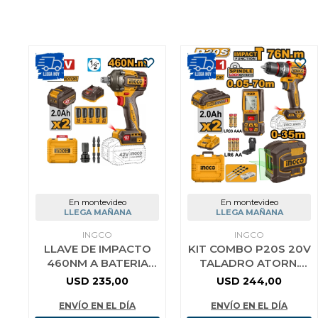
En montevideo
En montevideo
LLEGA MAÑANA
LLEGA MAÑANA
INGCO
INGCO
LLAVE DE IMPACTO
KIT COMBO P20S 20V
460NM A BATERIA
TALADRO ATORN.
42V + 2 BAT 2.0AH +
C/PERCUTOR 76NM +
USD
235,00
USD
244,00
CARGADOR +
NIVEL LASER
ACCESORIOS + VAL
AUTONIVELANTE 35
ENVÍO EN EL DÍA
ENVÍO EN EL DÍA