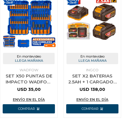
En montevideo
En montevideo
LLEGA MAÑANA
LLEGA MAÑANA
WADFOW
INGCO
SET X50 PUNTAS DE
SET X2 BATERIAS
IMPACTO WADFOW
2.5AH + 1 CARGADOR
WSV2005
42V P42M INGCO
USD
35,00
USD
138,00
FBCPM25221
ENVÍO EN EL DÍA
ENVÍO EN EL DÍA