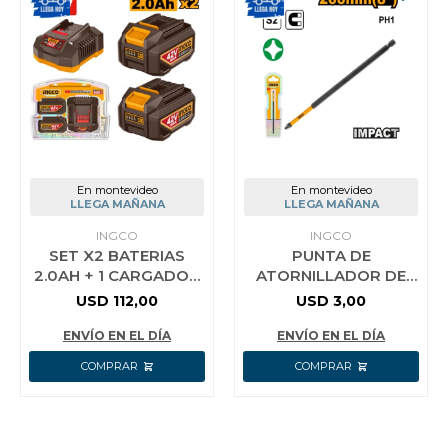
En montevideo
En montevideo
LLEGA MAÑANA
LLEGA MAÑANA
INGCO
INGCO
SET X2 BATERIAS
PUNTA DE
2.0AH + 1 CARGADOR
ATORNILLADOR DE
42V P42M INGCO
IMPACTO 8´´ INGCO
USD
112,00
USD
3,00
FBCPM20221
SDBIM71PH1200
ENVÍO EN EL DÍA
ENVÍO EN EL DÍA