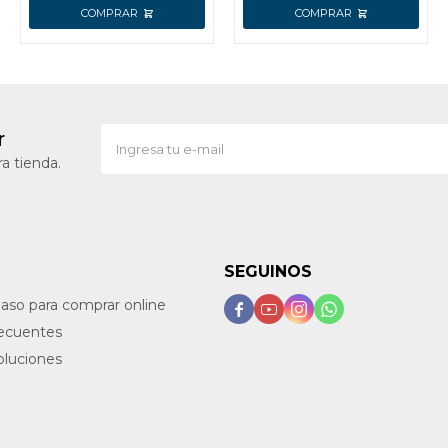
r
a tienda.
SEGUINOS
paso para comprar online




recuentes
oluciones