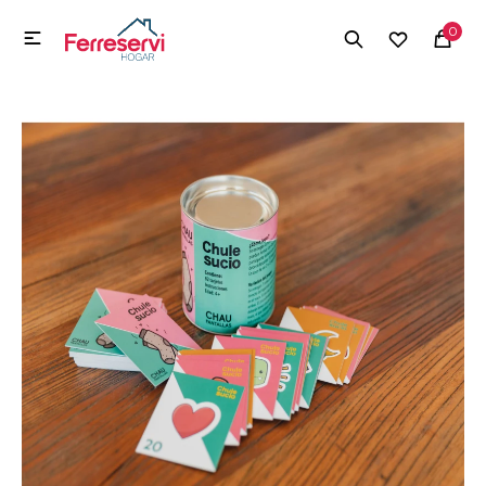
MI CUENTA
0

Menú
Herramientas y Construcción
Electrodomésticos
Herramientas y Construcción
Electrodomésticos
Tecnología
Deportes
Camping