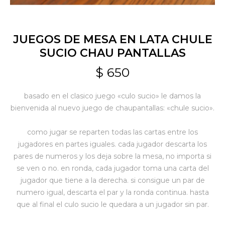
Jardín y Aire Libre
JUEGOS DE MESA EN LATA CHULE
SUCIO CHAU PANTALLAS
Mascotas
$
650
basado en el clasico juego «culo sucio» le damos la
Bazar
bienvenida al nuevo juego de chaupantallas: «chule sucio».
como jugar se reparten todas las cartas entre los
Juguetes y artículos para bebé
jugadores en partes iguales. cada jugador descarta los
pares de numeros y los deja sobre la mesa, no importa si
se ven o no. en ronda, cada jugador toma una carta del
Gastronomía
jugador que tiene a la derecha. si consigue un par de
numero igual, descarta el par y la ronda continua. hasta
que al final el culo sucio le quedara a un jugador sin par.
Ferretería