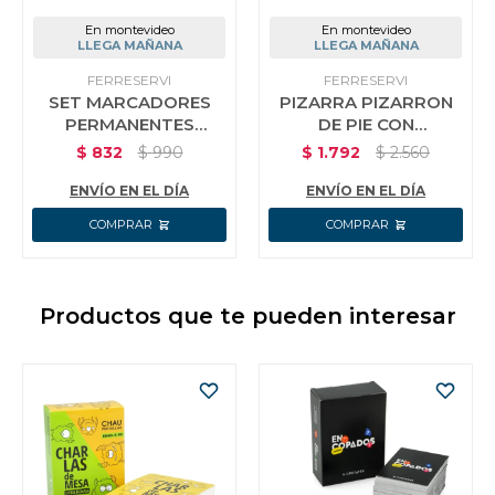
En montevideo
En montevideo
LLEGA MAÑANA
LLEGA MAÑANA
FERRESERVI
FERRESERVI
SET MARCADORES
PIZARRA PIZARRON
PERMANENTES
DE PIE CON
ACRILICO 80 PIEZAS
ACCESORIOS
$
832
$
990
$
1.792
$
2.560
VALIJA
EDUCATIVOS
ENVÍO EN EL DÍA
ENVÍO EN EL DÍA
Productos que te pueden interesar