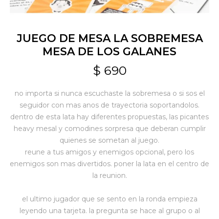
Jardín y Aire Libre
JUEGO DE MESA LA SOBREMESA
MESA DE LOS GALANES
Mascotas
$
690
no importa si nunca escuchaste la sobremesa o si sos el
Bazar
seguidor con mas anos de trayectoria soportandolos.
dentro de esta lata hay diferentes propuestas, las picantes
heavy mesal y comodines sorpresa que deberan cumplir
Juguetes y artículos para bebé
quienes se sometan al juego.
reune a tus amigos y enemigos opcional, pero los
enemigos son mas divertidos. poner la lata en el centro de
Gastronomía
la reunion.
el ultimo jugador que se sento en la ronda empieza
Ferretería
leyendo una tarjeta. la pregunta se hace al grupo o al