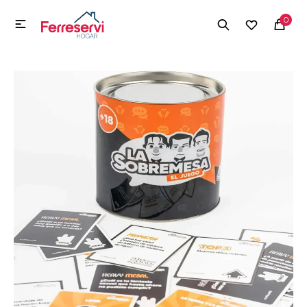
MI CUENTA
0

Menú
Herramientas y Construcción
Electrodomésticos
Herramientas y Construcción
Electrodomésticos
Tecnología
Deportes
Camping