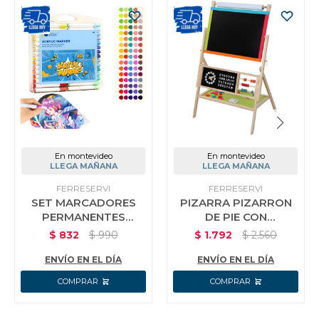
En montevideo
En montevideo
LLEGA MAÑANA
LLEGA MAÑANA
FERRESERVI
FERRESERVI
SET MARCADORES
PIZARRA PIZARRON
PERMANENTES
DE PIE CON
ACRILICO 80 PIEZAS
ACCESORIOS
$
832
$
990
$
1.792
$
2.560
VALIJA
EDUCATIVOS
ENVÍO EN EL DÍA
ENVÍO EN EL DÍA