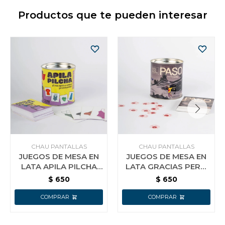
Productos que te pueden interesar
CHAU PANTALLAS
CHAU PANTALLAS
JUEGOS DE MESA EN
JUEGOS DE MESA EN
LATA APILA PILCHA
LATA GRACIAS PERO
CHAU PANTALLAS
PASO CHAU
$
650
$
650
PANTALLAS