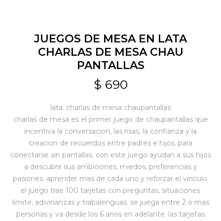
Jardín y Aire Libre
JUEGOS DE MESA EN LATA
CHARLAS DE MESA CHAU
PANTALLAS
Mascotas
$
690
Bazar
lata: charlas de mesa chaupantallas
charlas de mesa es el primer juego de chaupantallas que
incentiva la conversacion, las risas, la confianza y la
Juguetes y artículos para bebé
creacion de recuerdos entre padres e hijos. para
conectarse sin pantallas. con este juego ayudan a sus hijos
a descubrir sus ambiciones, miedos, preferencias y
Gastronomía
pasiones. aprender mas de cada uno y reforzar el vinculo.
el juego trae 100 tarjetas con preguntas, situaciones
limite, adivinanzas y trabalenguas. se juega entre 2 o mas
Ferretería
personas y va desde los 6 anos en adelante. las tarjetas