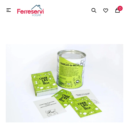
MI CUENTA
0

Menú
Herramientas y Construcción
Electrodomésticos
Herramientas y Construcción
Electrodomésticos
Tecnología
Deportes
Camping