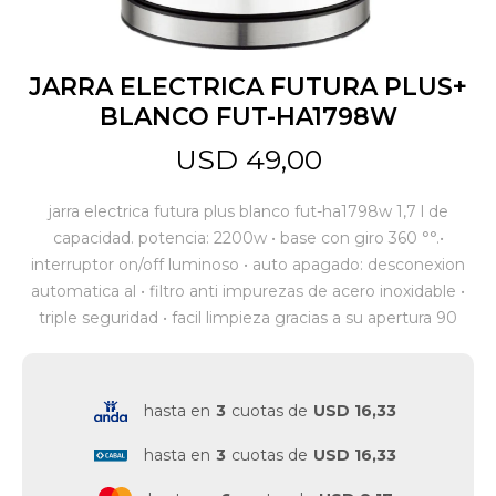
Jardín y Aire Libre
JARRA ELECTRICA FUTURA PLUS+
BLANCO FUT-HA1798W
Mascotas
USD
49,00
jarra electrica futura plus blanco fut-ha1798w 1,7 l de
Bazar
capacidad. potencia: 2200w • base con giro 360 °°.•
interruptor on/off luminoso • auto apagado: desconexion
automatica al • filtro anti impurezas de acero inoxidable •
Juguetes y artículos para bebé
triple seguridad • facil limpieza gracias a su apertura 90
Gastronomía
hasta en
3
cuotas de
USD 16,33
hasta en
3
cuotas de
USD 16,33
Ferretería