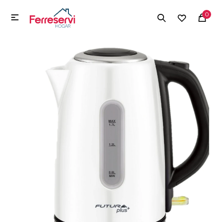
MI CUENTA
0

Menú
Herramientas y Construcción
Electrodomésticos
Herramientas y Construcción
Electrodomésticos
Tecnología
Deportes
Camping