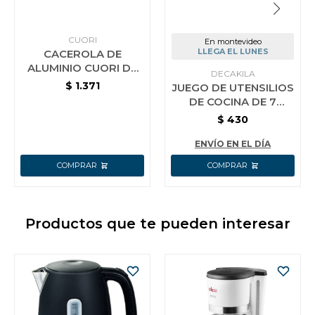
CUORI
En montevideo
LLEGA EL LUNES
CACEROLA DE
ALUMINIO CUORI DE
DECAKILA
24 CM CON INTERIOR
$
1.371
JUEGO DE UTENSILIOS
CERAMICO VERDE
DE COCINA DE 7
PIEZAS KMTT046B
$
430
ENVÍO EN EL DÍA
Productos que te pueden interesar