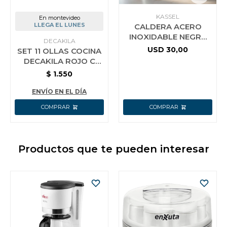
KASSEL
En montevideo
LLEGA EL LUNES
CALDERA ACERO
INOXIDABLE NEGRA
DECAKILA
3L
USD
30,00
SET 11 OLLAS COCINA
DECAKILA ROJO C
UTENSILIOS
$
1.550
ENVÍO EN EL DÍA
Productos que te pueden interesar