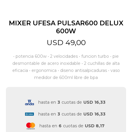
Jardín y Aire Libre
MIXER UFESA PULSAR600 DELUX
600W
Mascotas
USD
49,00
• potencia 600w • 2 velocidades • funcion turbo • pie
Bazar
desmontable de acero inoxidable • 2 cuchillas de alta
eficacia • ergonomica • diseno antisalpicaduras • vaso
medidor de 600ml libre de bpa
Juguetes y artículos para bebé
Gastronomía
hasta en
3
cuotas de
USD 16,33
hasta en
3
cuotas de
USD 16,33
Ferretería
hasta en
6
cuotas de
USD 8,17