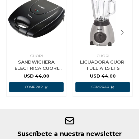
CUORI
CUORI
SANDWICHERA
LICUADORA CUORI
ELECTRICA CUORI
TULLIA 1.5 LTS
QUATTRO 1400W
USD
44,00
USD
44,00
NEGRA
Suscríbete a nuestra newsletter