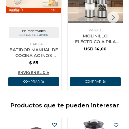
KASSEL
En montevideo
LLEGA EL LUNES
MOLINILLO
ELÉCTRICO A PILA
DECAKILA
PARA SAL O PIMIENTA
USD
14,00
BATIDOR MANUAL DE
KASSEL KS-MPS4
COCINA AC INOX
DECAKILA 25 CM
$
55
ENVÍO EN EL DÍA
Productos que te pueden interesar