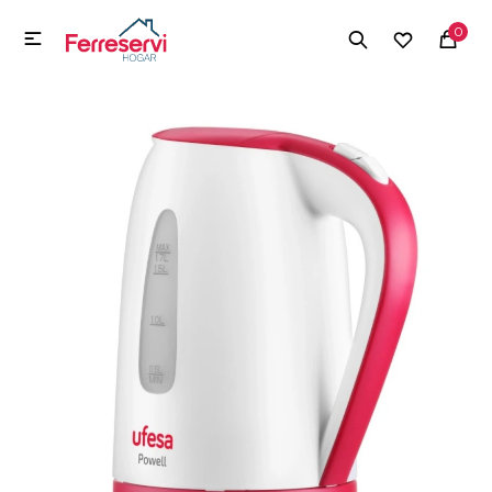
MI CUENTA
0

Menú
Herramientas y Construcción
Electrodomésticos
Herramientas y Construcción
Electrodomésticos
Tecnología
Deportes
Camping