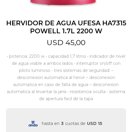
Jardín y Aire Libre
HERVIDOR DE AGUA UFESA HA7315
POWELL 1.7L 2200 W
Mascotas
USD
45,00
• potencia: 2200 w • capacidad 1,7 litros • indicador de nivel
Bazar
de agua visible a ambos lados • interruptor on/off con
piloto luminoso • tres sistemas de seguridad: –
desconexion automatica al hervir – desconexion
Juguetes y artículos para bebé
automatica en caso de falta de agua – desconexion
automatica al levantar la jarra • resistencia oculta • sistema
de apertura facil de la tapa
Gastronomía
Ferretería
hasta en
3
cuotas de
USD 15