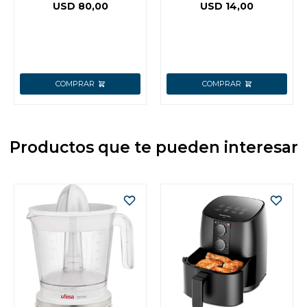
ACERO INOX
PARA SAL O PIMIENTA
USD
80,00
USD
14,00
KASSEL KS-MPS4
Productos que te pueden interesar