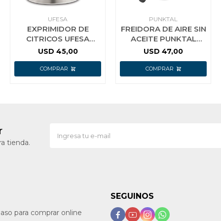
UFESA
PUNKTAL
EXPRIMIDOR DE
FREIDORA DE AIRE SIN
CITRICOS UFESA
ACEITE PUNKTAL
EX4942 F
4LTS 1400W
USD
45,00
USD
47,00
r
a tienda.
SEGUINOS
paso para comprar online



