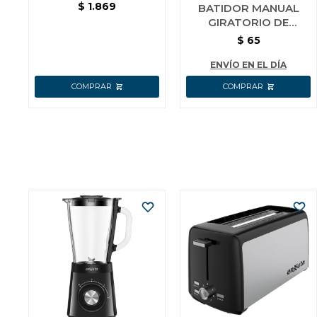
MULTICHEF
$
1.869
BATIDOR MANUAL
GIRATORIO DE
COCINA AC INOX
$
65
DECAKILA 25 CM
ENVÍO EN EL DÍA