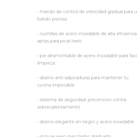
• mando de control de velocidad gradual para 
batido preciso
• cuchillas de acero inoxidable de alta eficiencia
aptas para picar hielo
• pie desmontable de acero inoxidable para faci
limpieza
• diseno anti-salpicaduras para mantener tu
cocina impecable
• sistema de seguridad: prevencion contra
sobrecalentamiento
• diseno elegante en negro y acero inoxidable
• incluye vaso mezclador graduado