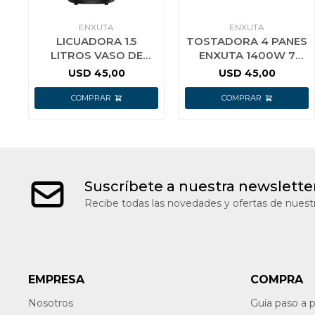
ENXUTA
ENXUTA
LICUADORA 1.5
TOSTADORA 4 PANES
LITROS VASO DE
ENXUTA 1400W 7
VIDRIO ENXUTA
NIVELES
USD
45,00
USD
45,00
Suscríbete a nuestra newslette
Recibe todas las novedades y ofertas de nuestr
EMPRESA
COMPRA
Nosotros
Guía paso a 