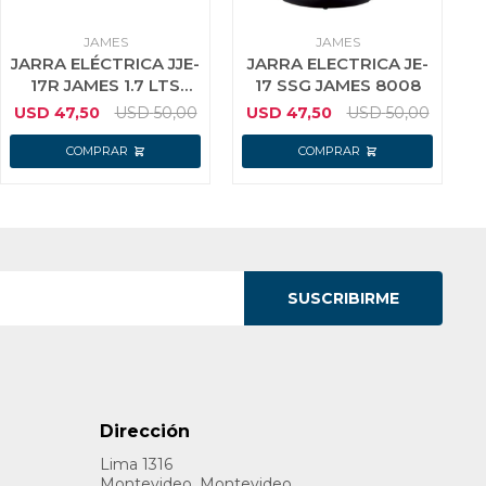
JAMES
JAMES
JARRA ELÉCTRICA JJE-
JARRA ELECTRICA JE-
17R JAMES 1.7 LTS
17 SSG JAMES 8008
2200W ROJO
USD
47,50
USD
50,00
USD
47,50
USD
50,00
SUSCRIBIRME
Dirección
Lima 1316
Montevideo, Montevideo