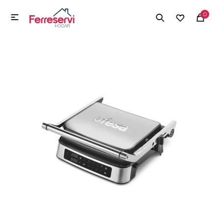
MI CUENTA
0

Menú
Herramientas y Construcción
Electrodomésticos
Herramientas y Construcción
Electrodomésticos
Tecnología
Deportes
Camping