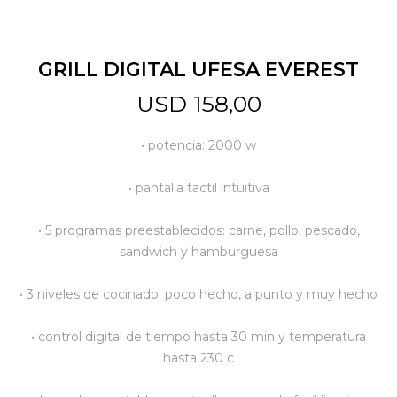
Jardín y Aire Libre
GRILL DIGITAL UFESA EVEREST
USD
158,00
Mascotas
• potencia: 2000 w
Bazar
• pantalla tactil intuitiva
• 5 programas preestablecidos: carne, pollo, pescado,
Juguetes y artículos para bebé
sandwich y hamburguesa
• 3 niveles de cocinado: poco hecho, a punto y muy hecho
Gastronomía
• control digital de tiempo hasta 30 min y temperatura
hasta 230 c
Ferretería