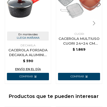
CUORI
En montevideo
LLEGA MAÑANA
CACEROLA MULTIUSO
CUORI 24×24 CM
DECAKILA
MULTICHEF
$
1.869
CACEROLA FORJADA
DECAKILA ALUMINIO
16 CM
$
590
ENVÍO EN EL DÍA
Productos que te pueden interesar