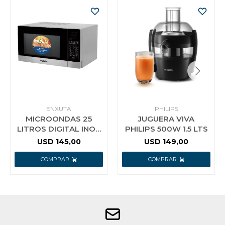
ENXUTA
PHILIPS
MICROONDAS 25
JUGUERA VIVA
LITROS DIGITAL INOX
PHILIPS 500W 1.5 LTS
CON GRILL ENXUTA
USD
145,00
USD
149,00