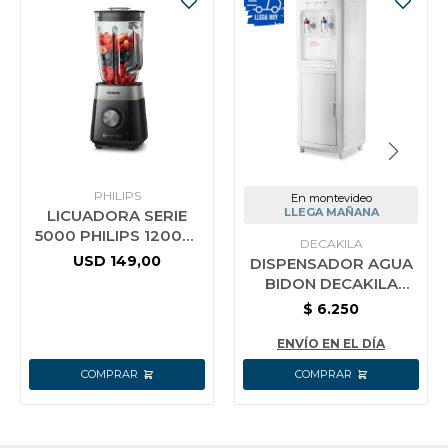
PHILIPS
En montevideo
LLEGA MAÑANA
LICUADORA SERIE
5000 PHILIPS 1200W
DECAKILA
2 LT NEGRA
USD
149,00
DISPENSADOR AGUA
BIDON DECAKILA
KEWF002B AGUA
$
6.250
FRIA CALIIENTE
ENVÍO EN EL DÍA