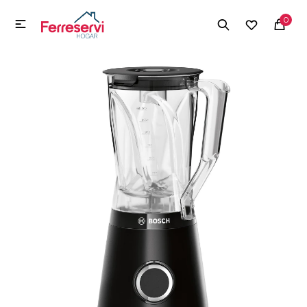
MI CUENTA
0

Menú
Herramientas y Construcción
Electrodomésticos
Herramientas y Construcción
Electrodomésticos
Tecnología
Deportes
Camping