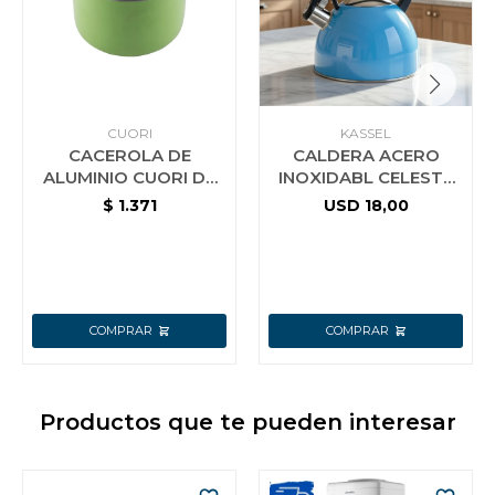
CUORI
KASSEL
CACEROLA DE
CALDERA ACERO
ALUMINIO CUORI DE
INOXIDABL CELESTE
24 CM CON INTERIOR
3L KASSEL
$
1.371
USD
18,00
CERAMICO VERDE
Productos que te pueden interesar