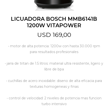
Jardín y Aire Libre
LICUADORA BOSCH MMB6141B
1200W VITAPOWER
Mascotas
USD
169,00
• motor de alta potencia: 1200w con hasta 30.000 rpm
Bazar
para resultados profesionales
• jarra de tritan de 1.5 litros: material ultra resistente, ligero y
Juguetes y artículos para bebé
libre de bpa
• cuchillas de acero inoxidable: diseno de alta eficacia para
Gastronomía
texturas homogeneas y finas
• control de velocidad: 2 niveles de potencia mas funcion
Ferretería
turbo intensivo