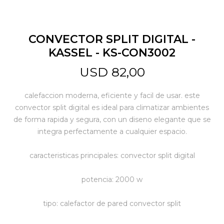
Jardín y Aire Libre
CONVECTOR SPLIT DIGITAL -
KASSEL - KS-CON3002
Mascotas
USD
82,00
calefaccion moderna, eficiente y facil de usar. este
Bazar
convector split digital es ideal para climatizar ambientes
de forma rapida y segura, con un diseno elegante que se
integra perfectamente a cualquier espacio.
Juguetes y artículos para bebé
caracteristicas principales: convector split digital
Gastronomía
potencia: 2000 w
tipo: calefactor de pared convector split
Ferretería