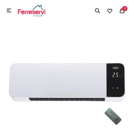
MI CUENTA
0

Menú
Herramientas y Construcción
Electrodomésticos
Herramientas y Construcción
Electrodomésticos
Tecnología
Deportes
Camping