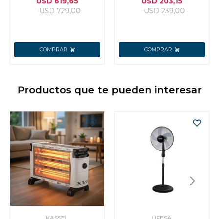
USD
619,65
USD
203,15
USD
729,00
USD
239,00
Productos que te pueden interesar
KASSEL
UFESA