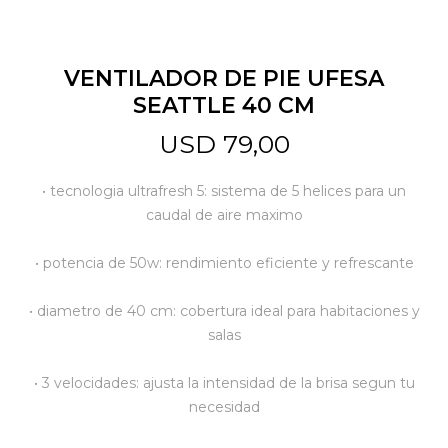
Jardín y Aire Libre
VENTILADOR DE PIE UFESA
SEATTLE 40 CM
Mascotas
USD
79,00
• tecnologia ultrafresh 5: sistema de 5 helices para un
Bazar
caudal de aire maximo
• potencia de 50w: rendimiento eficiente y refrescante
Juguetes y artículos para bebé
• diametro de 40 cm: cobertura ideal para habitaciones y
salas
Gastronomía
• 3 velocidades: ajusta la intensidad de la brisa segun tu
necesidad
Ferretería