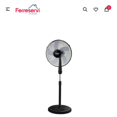
MI CUENTA
0

Menú
Herramientas y Construcción
Electrodomésticos
Herramientas y Construcción
Electrodomésticos
Tecnología
Deportes
Camping