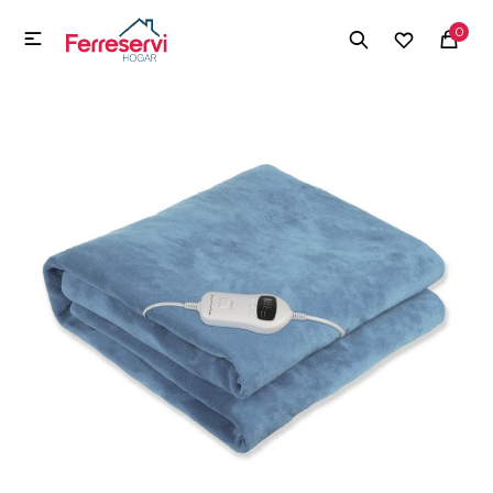
MI CUENTA
0

Menú
Herramientas y Construcción
Electrodomésticos
Herramientas y Construcción
Electrodomésticos
Tecnología
Deportes
Camping