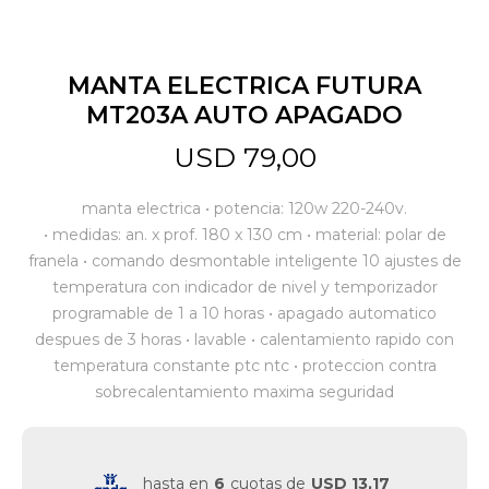
Jardín y Aire Libre
MANTA ELECTRICA FUTURA
MT203A AUTO APAGADO
Mascotas
USD
79,00
manta electrica • potencia: 120w 220-240v.
Bazar
• medidas: an. x prof. 180 x 130 cm • material: polar de
franela • comando desmontable inteligente 10 ajustes de
temperatura con indicador de nivel y temporizador
Juguetes y artículos para bebé
programable de 1 a 10 horas • apagado automatico
despues de 3 horas • lavable • calentamiento rapido con
temperatura constante ptc ntc • proteccion contra
Gastronomía
sobrecalentamiento maxima seguridad
Ferretería
hasta en
6
cuotas de
USD 13,17