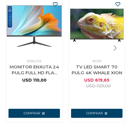
ENXUTA
XION
MONITOR ENXUTA 24
TV LED SMART 70
PULG FULL HD FLAT
PULG 4K WHALE XION
HDMI VGA
USD
110,00
USD
619,65
USD
729,00