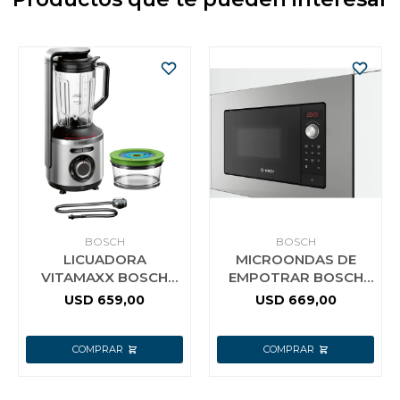
BOSCH
BOSCH
LICUADORA
MICROONDAS DE
VITAMAXX BOSCH
EMPOTRAR BOSCH
MMBV622M
BEL623MS3 20 LTS
USD
659,00
USD
669,00