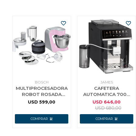
BOSCH
JAMES
MULTIPROCESADORA
CAFETERA
ROBOT ROSADA
AUTOMATICA 7000
BATIDORA
COLOR NEGRO (CH)
USD
599,00
USD
646,00
PLANETARIA BOSCH
´´NVO.MOD´´
USD
680,00
MASTER CHEF