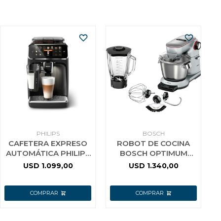
PHILIPS
BOSCH
CAFETERA EXPRESO
ROBOT DE COCINA
AUTOMÁTICA PHILIPS
BOSCH OPTIMUM
15 BARES
MUM9YX5S12
USD
1.099,00
USD
1.340,00