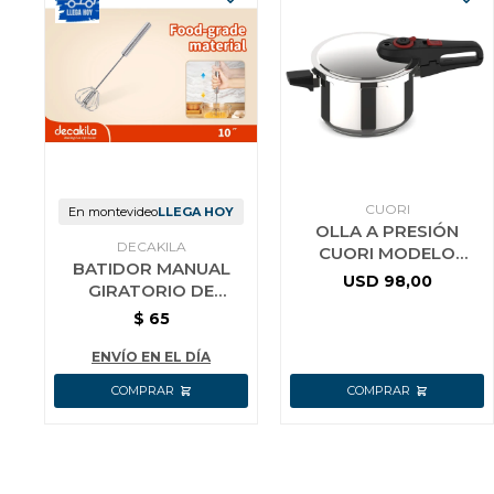
CUORI
En montevideo
LLEGA HOY
OLLA A PRESIÓN
DECAKILA
CUORI MODELO
BATIDOR MANUAL
RAPID-7
USD
98,00
GIRATORIO DE
COCINA AC INOX
$
65
DECAKILA 25 CM
ENVÍO EN EL DÍA