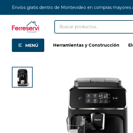
Envíos gratis dentro de Montevideo en compras mayores
Herramientas y Construcción
E
MENÚ