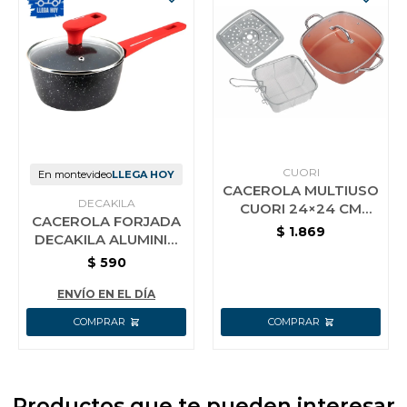
CUORI
En montevideo
LLEGA HOY
CACEROLA MULTIUSO
DECAKILA
CUORI 24×24 CM
CACEROLA FORJADA
MULTICHEF
$
1.869
DECAKILA ALUMINIO
16 CM
$
590
ENVÍO EN EL DÍA
Productos que te pueden interesar