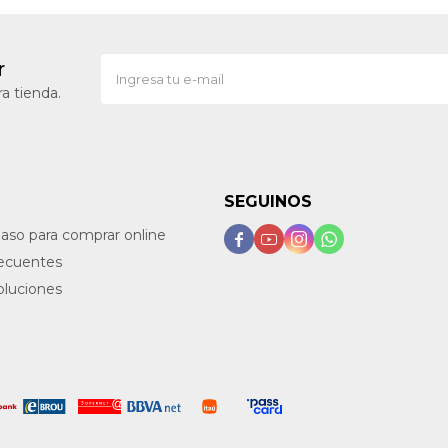
r
a tienda.
SEGUINOS
paso para comprar online




recuentes
oluciones