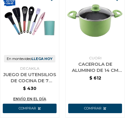
CUORI
En montevideo
LLEGA HOY
CACEROLA DE
DECAKILA
ALUMINIO DE 14 CM
JUEGO DE UTENSILIOS
CON INTERIOR
$
612
DE COCINA DE 7
CERAMICO CUORI
PIEZAS KMTT046B
$
430
VERDE
ENVÍO EN EL DÍA