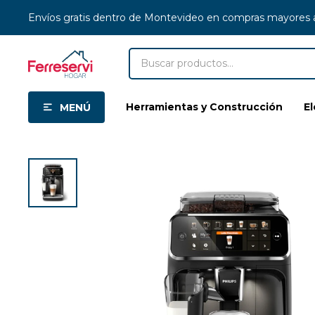
Envíos gratis dentro de Montevideo en compras mayores
Herramientas y Construcción
E
MENÚ