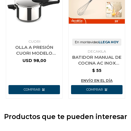
CUORI
En montevideo
LLEGA HOY
OLLA A PRESIÓN
DECAKILA
CUORI MODELO
BATIDOR MANUAL DE
RAPID-7
USD
98,00
COCINA AC INOX
DECAKILA 25 CM
$
55
ENVÍO EN EL DÍA
Productos que te pueden interesar