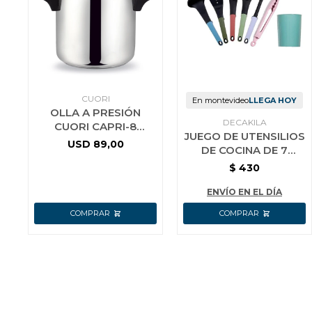
CUORI
En montevideo
LLEGA HOY
OLLA A PRESIÓN
DECAKILA
CUORI CAPRI-8
JUEGO DE UTENSILIOS
ACERO INOX.
USD
89,00
DE COCINA DE 7
PIEZAS KMTT046B
$
430
ENVÍO EN EL DÍA