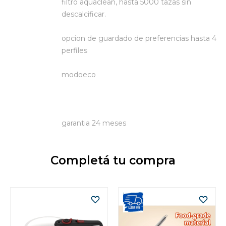
filtro aquaclean, hasta 5000 tazas sin
descalcificar.
opcion de guardado de preferencias hasta 4
perfiles
modoeco
garantia 24 meses
Completá tu compra