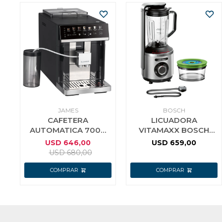
JAMES
BOSCH
CAFETERA
LICUADORA
AUTOMATICA 7000
VITAMAXX BOSCH
COLOR NEGRO (CH)
MMBV622M
USD
646,00
USD
659,00
´´NVO.MOD´´
USD
680,00