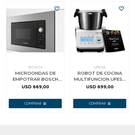
BOSCH
UFESA
MICROONDAS DE
ROBOT DE COCINA
EMPOTRAR BOSCH
MULTIFUNCION UFESA
BEL623MS3 20 LTS
TOTALCHEF 1600W
USD
669,00
USD
699,00
CHEF-RK3