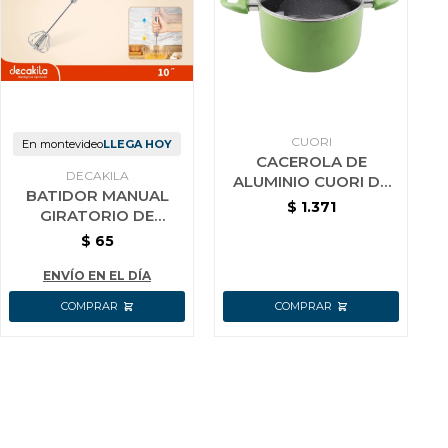
CUORI
En montevideo
LLEGA HOY
CACEROLA DE
DECAKILA
ALUMINIO CUORI DE
BATIDOR MANUAL
24 CM CON INTERIOR
$
1.371
GIRATORIO DE
CERAMICO VERDE
COCINA AC INOX
$
65
DECAKILA 25 CM
ENVÍO EN EL DÍA