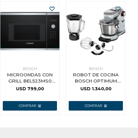
BOSCH
BOSCH
MICROONDAS CON
ROBOT DE COCINA
GRILL BEL523MS0
BOSCH OPTIMUM
BOSCH
MUM9YX5S12
USD
799,00
USD
1.340,00