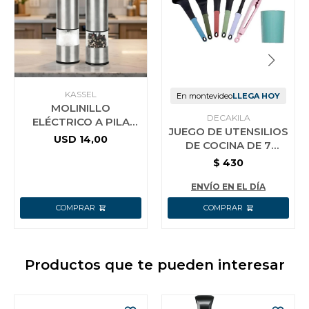
KASSEL
En montevideo
LLEGA HOY
MOLINILLO
DECAKILA
ELÉCTRICO A PILA
JUEGO DE UTENSILIOS
PARA SAL O PIMIENTA
USD
14,00
DE COCINA DE 7
KASSEL KS-MPS4
PIEZAS KMTT046B
$
430
ENVÍO EN EL DÍA
Productos que te pueden interesar