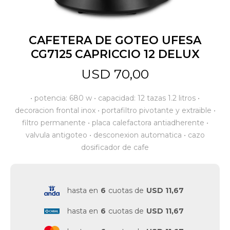
Jardín y Aire Libre
CAFETERA DE GOTEO UFESA
CG7125 CAPRICCIO 12 DELUX
Mascotas
USD
70,00
• potencia: 680 w • capacidad: 12 tazas 1.2 litros •
Bazar
decoracion frontal inox • portafiltro pivotante y extraible •
filtro permanente • placa calefactora antiadherente •
valvula antigoteo • desconexion automatica • cazo
Juguetes y artículos para bebé
dosificador de cafe
Gastronomía
hasta en
6
cuotas de
USD 11,67
hasta en
6
cuotas de
USD 11,67
Ferretería