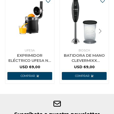
UFESA
BOSCH
EXPRIMIDOR
BATIDORA DE MANO
ELÉCTRICO UFESA NO
CLEVERMIXX
IDENTIFICADO 120W
MSM2610B BOSCH
USD
69,00
USD
69,00
NEGRO