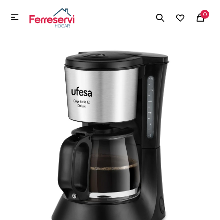
MI CUENTA
0

Menú
Herramientas y Construcción
Electrodomésticos
Herramientas y Construcción
Electrodomésticos
Tecnología
Deportes
Camping