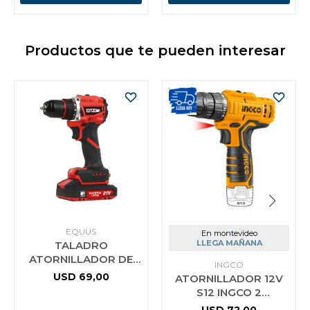
Productos que te pueden interesar
EQUUS
En montevideo
LLEGA MAÑANA
TALADRO
ATORNILLADOR DE
INGCO
IMPACTO
USD
69,00
ATORNILLADOR 12V
INALÁMBRICO
S12 INGCO 2
BRUSHLESS 21V + 1
BATERIAS 20NM