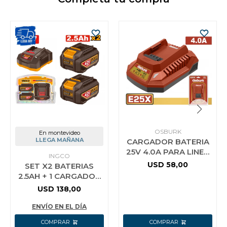
OSBURK
En montevideo
LLEGA MAÑANA
CARGADOR BATERIA
25V 4.0A PARA LINEA
INGCO
E25X USO INDUSTRIAL
USD
58,00
SET X2 BATERIAS
OSBURK KLBC25041
2.5AH + 1 CARGADOR
42V P42M INGCO
USD
138,00
FBCPM25221
ENVÍO EN EL DÍA