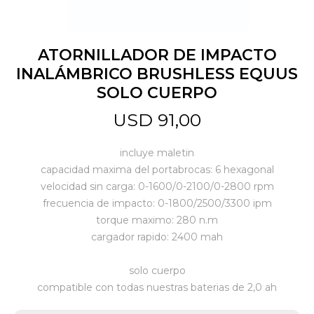
Jardín y Aire Libre
ATORNILLADOR DE IMPACTO
INALÁMBRICO BRUSHLESS EQUUS
SOLO CUERPO
Mascotas
USD
91,00
Bazar
incluye maletin
capacidad maxima del portabrocas: 6 hexagonal
velocidad sin carga: 0-1600/0-2100/0-2800 rpm
Juguetes y artículos para bebé
frecuencia de impacto: 0-1800/2500/3300 ipm
torque maximo: 280 n.m
cargador rapido: 2400 mah
Gastronomía
solo cuerpo
compatible con todas nuestras baterias de 2,0 ah
Ferretería