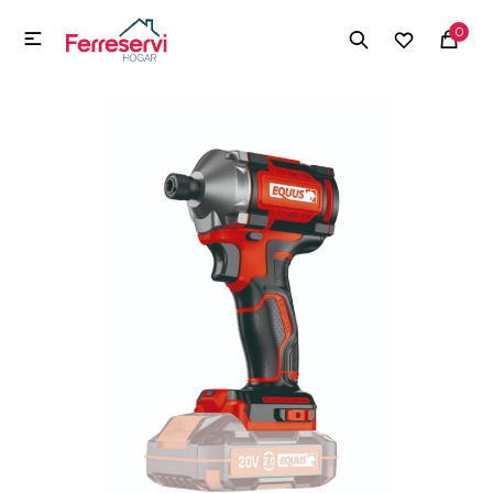
MI CUENTA
0

Menú
Herramientas y Construcción
Electrodomésticos
Herramientas y Construcción
Electrodomésticos
Tecnología
Deportes
Camping