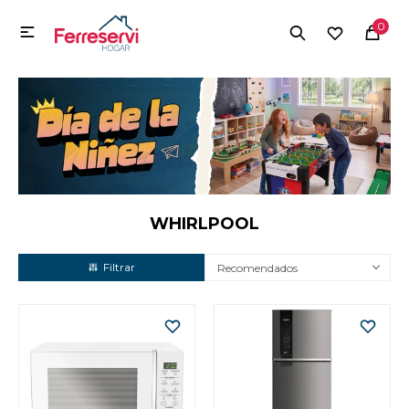
MI CUENTA
0

Menú
Herramientas y Construcción
Electrodomésticos
Herramientas y Construcción
Electrodomésticos
WHIRLPOOL
Recomendados
Tecnología
Deportes
Camping