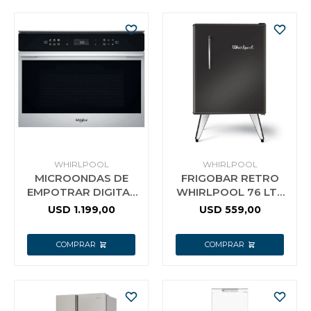
WHIRLPOOL
WHIRLPOOL
MICROONDAS DE
FRIGOBAR RETRO
EMPOTRAR DIGITAL
WHIRLPOOL 76 LTS
40 LT WHIRLPOOL
NEGRO
USD
1.199,00
USD
559,00
WMO40ASDIM