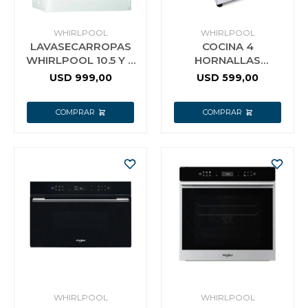
WHIRLPOOL
WHIRLPOOL
LAVASECARROPAS
COCINA 4
WHIRLPOOL 10.5 Y 7
HORNALLAS
KG
WHIRLPOOL
USD
999,00
USD
599,00
MULTIGAS
WHIRLPOOL
WHIRLPOOL