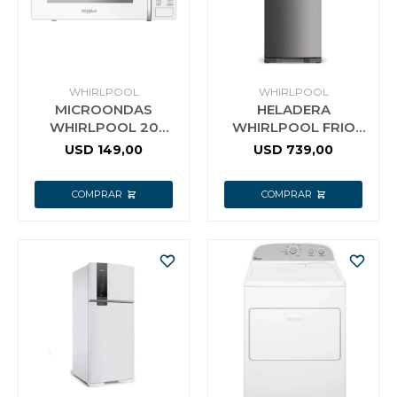
Jardín y Aire Libre
WHIRLPOOL
WHIRLPOOL
MICROONDAS
HELADERA
Mascotas
WHIRLPOOL 20
WHIRLPOOL FRIO
LITROS BLANCO
SECO WRM45BKDWC
USD
149,00
USD
739,00
INOX COLOR ACERO
INO
Bazar
Juguetes y artículos para bebé
Gastronomía
Ferretería