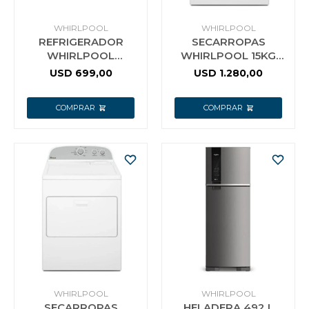
Vestimenta y calzado
WHIRLPOOL
WHIRLPOOL
REFRIGERADOR
SECARROPAS
WHIRLPOOL
WHIRLPOOL 15KG
WRM45BBDWC 400L
GAS NATURAL
USD
699,00
USD
1.280,00
DE CAPACIDAD NO
FROST TURBO
FREEZER
WHIRLPOOL
WHIRLPOOL
SECARROPAS
HELADERA 492 L