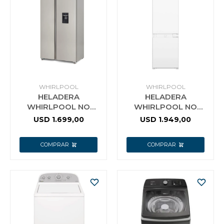
WHIRLPOOL
WHIRLPOOL
HELADERA
HELADERA
WHIRLPOOL NO
WHIRLPOOL NO
FROST INVERTER SIDE
FROST PANELABLE
USD
1.699,00
USD
1.949,00
BY SIDE 560L
INVERTER 244 LTS