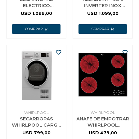
ELECTRICO
INVERTER INOX
WHIRLPOOL
WHIRLPOOL
USD
1.099,00
USD
1.099,00
3LWED4815FW 15 KG
WRM56CKDIM GRIS
WHIRLPOOL
WHIRLPOOL
SECARROPAS
ANAFE DE EMPOTRAR
WHIRLPOOL CARGA
WHIRLPOOL
FRONTAL 9KG
VITROCERAMICA 4
USD
799,00
USD
479,00
HORNALLAS