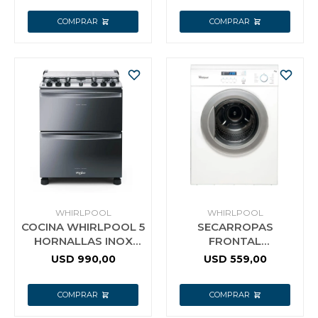
AKT8090LX COLOR
NEGRO
WHIRLPOOL
WHIRLPOOL
COCINA WHIRLPOOL 5
SECARROPAS
HORNALLAS INOX
FRONTAL
ENCENDIDO LUZ
WHIRLPOOL 7 KG
USD
990,00
USD
559,00
DOBLE HORNO