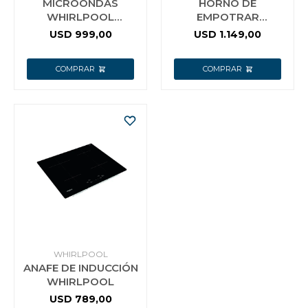
MICROONDAS
HORNO DE
WHIRLPOOL
EMPOTRAR
EMPOTRABLE NEGRO
WHIRLPOOL
USD
999,00
USD
1.149,00
31LTS 950W
W7OM44S1P 73 LTS
WHIRLPOOL
ANAFE DE INDUCCIÓN
WHIRLPOOL
USD
789,00