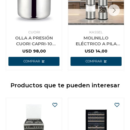
CUORI
KASSEL
OLLA A PRESIÓN
MOLINILLO
CUORI CAPRI-10
ELÉCTRICO A PILA
ACERO INOX.
PARA SAL O PIMIENTA
USD
98,00
USD
14,00
KASSEL KS-MPS4
Productos que te pueden interesar