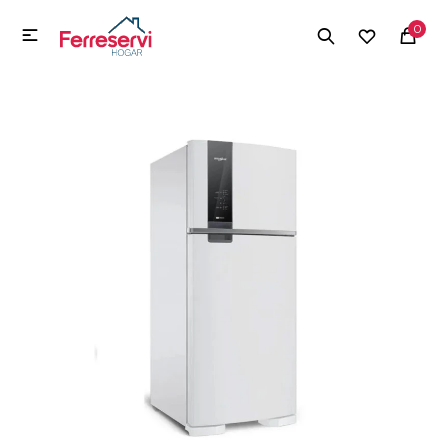
MI CUENTA
0

Menú
Herramientas y Construcción
Electrodomésticos
Herramientas y Construcción
Electrodomésticos
Tecnología
Deportes
Camping