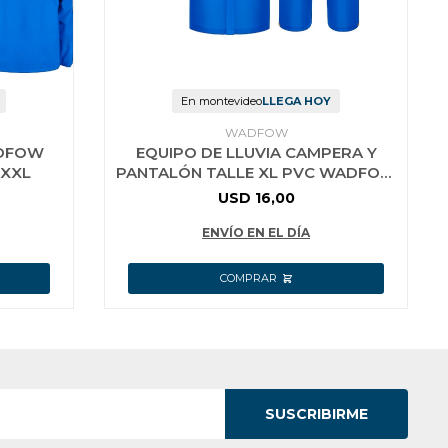
En montevideo
LLEGA HOY
WADFOW
ADFOW
EQUIPO DE LLUVIA CAMPERA Y
1XXL
PANTALÓN TALLE XL PVC WADFOW
WRC30XL
USD
16,00
ENVÍO EN EL DÍA
SUSCRIBIRME