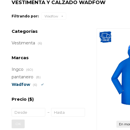
VESTIMENTA Y CALZADO WADFOW
Filtrando por:
Wadfow
Categorías
Vestimenta
(6)
Marcas
Ingco
(60)
pantaneiro
(8)
Wadfow
(6)
Precio
($)
OK
En mon