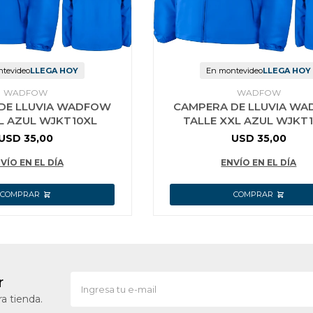
tevideo
LLEGA HOY
En montevideo
LLEGA HOY
WADFOW
WADFOW
DE LLUVIA WADFOW
CAMPERA DE LLUVIA W
L AZUL WJKT10XL
TALLE XXL AZUL WJKT
USD
35,00
USD
35,00
VÍO EN EL DÍA
ENVÍO EN EL DÍA
r
a tienda.