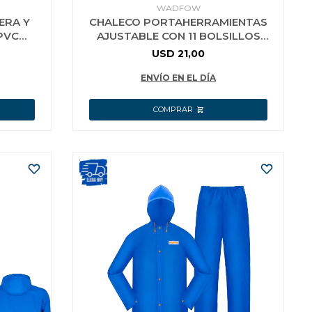
WADFOW
ERA Y
CHALECO PORTAHERRAMIENTAS
PVC
AJUSTABLE CON 11 BOLSILLOS
L
WADFOW WTG6105
USD
21,00
ENVÍO EN EL DÍA