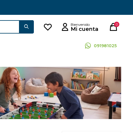
0
091981025