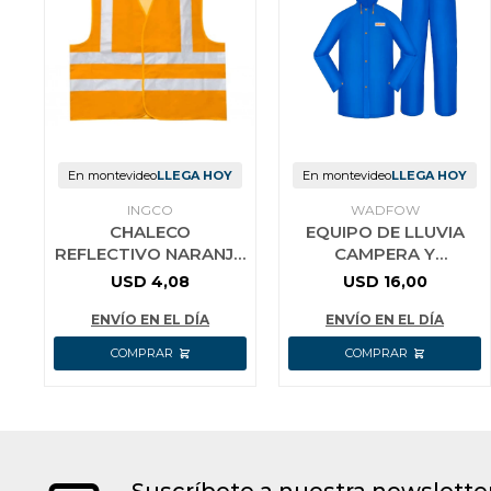
En montevideo
LLEGA HOY
En montevideo
LLEGA HOY
INGCO
WADFOW
CHALECO
EQUIPO DE LLUVIA
REFLECTIVO NARANJA
CAMPERA Y
INGCO RV02C
PANTALON TALLE XXL
USD
4,08
USD
16,00
PVC WADFOW
WRC3XXL
ENVÍO EN EL DÍA
ENVÍO EN EL DÍA