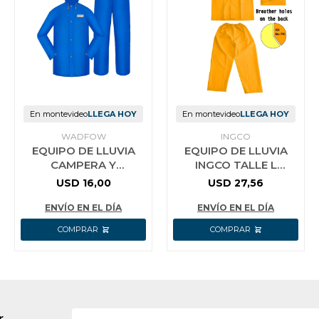
En montevideo
LLEGA HOY
En montevideo
LLEGA HOY
WADFOW
INGCO
EQUIPO DE LLUVIA
EQUIPO DE LLUVIA
CAMPERA Y
INGCO TALLE L
PANTALON TALLE L
HRCTSKT031.L
USD
16,00
USD
27,56
PVC WRC300L L
AZUL
ENVÍO EN EL DÍA
ENVÍO EN EL DÍA