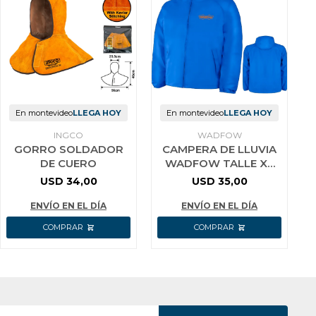
En montevideo
LLEGA HOY
En montevideo
LLEGA HOY
INGCO
WADFOW
GORRO SOLDADOR
CAMPERA DE LLUVIA
DE CUERO
WADFOW TALLE XL
AZUL WJKT10XL
USD
34,00
USD
35,00
ENVÍO EN EL DÍA
ENVÍO EN EL DÍA