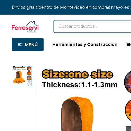
Envíos gratis dentro de Montevideo en compras mayores
Herramientas y Construcción
E
MENÚ