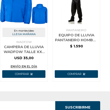
PANTANEIRO
En montevideo
LLEGA MAÑANA
EQUIPO DE LLUVIA
PANTANEIRO HOMBRE
WADFOW
CAPUCHA TALLE L
$
1.590
CAMPERA DE LLUVIA
WADFOW TALLE XXL
AZUL WJKT1XXL
USD
35,00
ENVÍO EN EL DÍA
SUSCRIBIRME