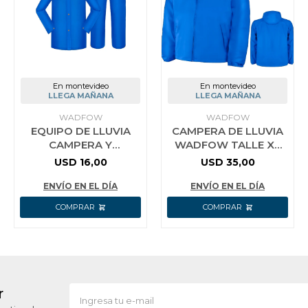
En montevideo
En montevideo
LLEGA MAÑANA
LLEGA MAÑANA
WADFOW
WADFOW
EQUIPO DE LLUVIA
CAMPERA DE LLUVIA
CAMPERA Y
WADFOW TALLE XL
PANTALON TALLE L
AZUL WJKT10XL
USD
16,00
USD
35,00
PVC WRC300L L
AZUL
ENVÍO EN EL DÍA
ENVÍO EN EL DÍA
r