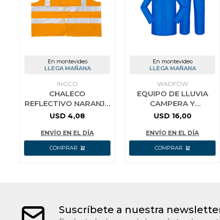
En montevideo
En montevideo
LLEGA MAÑANA
LLEGA MAÑANA
INGCO
WADFOW
CHALECO
EQUIPO DE LLUVIA
REFLECTIVO NARANJA
CAMPERA Y
INGCO RV02C
PANTALON TALLE XXL
USD
4,08
USD
16,00
PVC WADFOW
WRC3XXL
ENVÍO EN EL DÍA
ENVÍO EN EL DÍA
Suscríbete a nuestra newslette