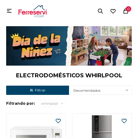
MI CUENTA
0

Menú
Herramientas y Construcción
Electrodomésticos
Herramientas y Construcción
Electrodomésticos
ELECTRODOMÉSTICOS WHIRLPOOL
Recomendados
Tecnología
Filtrando por:
whirlpool
Deportes
Camping