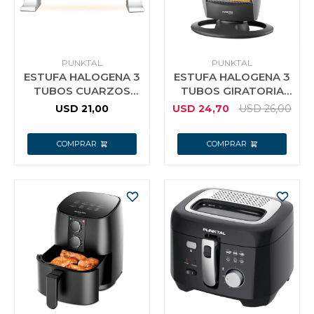
PUNKTAL
PUNKTAL
ESTUFA HALOGENA 3
ESTUFA HALOGENA 3
TUBOS CUARZOS
TUBOS GIRATORIA
PUNKTAL 1200W F
2000W PUNKTAL F
USD
21,00
USD
24,70
USD
26,00