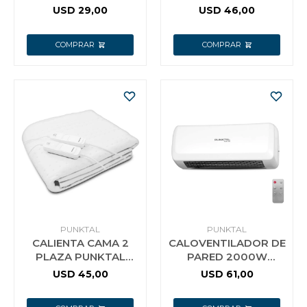
PUNKTAL 723
LT 5 VELOCIDADES
USD
29,00
USD
46,00
92050
PUNKTAL
PUNKTAL
CALIENTA CAMA 2
CALOVENTILADOR DE
PLAZA PUNKTAL
PARED 2000W
22PL F
PUNKTAL 6900CF
USD
45,00
USD
61,00