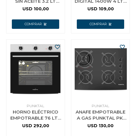
SIN ACEITE 3.2 LT
DIGITAL 1400W 4 LTS
1500W F
PUNKTAL
USD
100,00
USD
109,00
PUNKTAL
PUNKTAL
HORNO ELÉCTRICO
ANAFE EMPOTRABLE
EMPOTRABLE 76 LTS
A GAS PUNKTAL PK-
PUKTAL
AG940
USD
292,00
USD
130,00