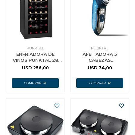
PUNKTAL
PUNKTAL
ENFRIADORA DE
AFEITADORA 3
VINOS PUNKTAL 28
CABEZAS
BOTELLAS 70LTS
RECARGABLE
USD
256,00
USD
34,00
28LT
PUNKTAL MS733 F