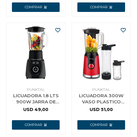
PUNKTAL
PUNKTAL
LICUADORA 1.8 LTS
LICUADORA 300W
900W JARRA DE
VASO PLASTICO
VIDRIO 4 VELOC.
PUNKTAL 185LIC F
USD
49,00
USD
51,00
PUNKTAL F