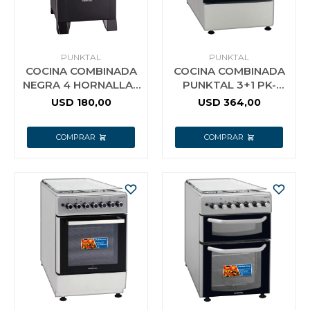
PUNKTAL
PUNKTAL
COCINA COMBINADA
COCINA COMBINADA
NEGRA 4 HORNALLAS
PUNKTAL 3+1 PK-
509 PUNKTAL
1930TK
USD
180,00
USD
364,00