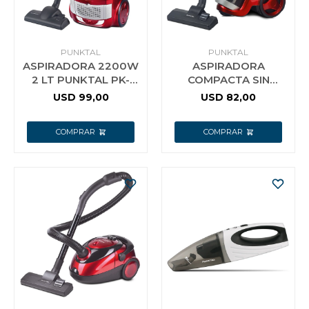
Vestimenta y calzado
PUNKTAL
PUNKTAL
ASPIRADORA 2200W
ASPIRADORA
2 LT PUNKTAL PK-
COMPACTA SIN
9670
BOLSA PUNKTAL
USD
99,00
USD
82,00