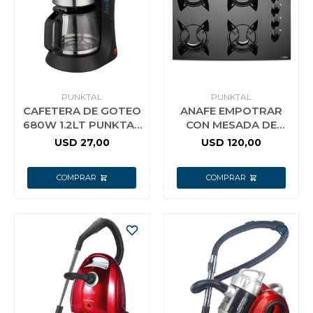
Jardín y Aire Libre
Mascotas
PUNKTAL
PUNKTAL
CAFETERA DE GOTEO
ANAFE EMPOTRAR
680W 1.2LT PUNKTAL
CON MESADA DE
426 CAF
VIDRIO PUNKTAL
USD
27,00
USD
120,00
Bazar
AG848
Juguetes y artículos para bebé
Gastronomía
Ferretería