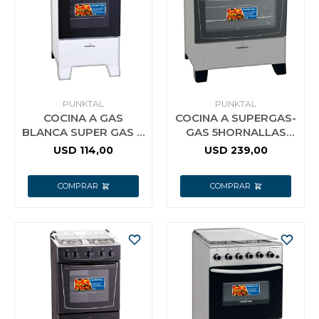
PUNKTAL
PUNKTAL
COCINA A GAS
COCINA A SUPERGAS-
BLANCA SUPER GAS 4
GAS 5HORNALLAS
HORNALLAS 250C
PUNKTAL COLISEUM
USD
114,00
USD
239,00
PUNKTAL
299C