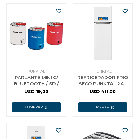
PUNKTAL
PUNKTAL
PARLANTE MINI C/
REFRIGERADOR FRIO
BLUETOOTH / SD /
SECO PUNKTAL 248
USB 3W BT92
LTS BLANCO
USD
19,00
USD
411,00
PUNKTAL F