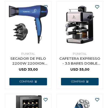
PUNKTAL
PUNKTAL
SECADOR DE PELO
CAFETERA EXPRESSO
2200W 2200ION
- 3.5 BARES DOBLE
PUNKTAL F
PICO 4 TAZAS
USD
33,00
USD
55,00