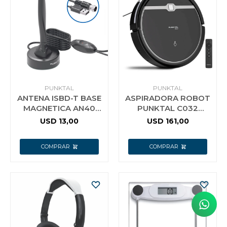
PUNKTAL
PUNKTAL
ANTENA ISBD-T BASE
ASPIRADORA ROBOT
MAGNETICA AN40
PUNKTAL C032
PUNKTAL
DOBLE FILTRO
USD
13,00
USD
161,00