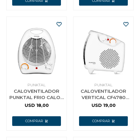
PUNKTAL
PUNKTAL
CALOVENTILADOR
CALOVENTILADOR
PUNKTAL FRIO CALOR
VERTICAL CF4780
1000/2000W 3400CF
1000W / 2000W
USD
18,00
USD
19,00