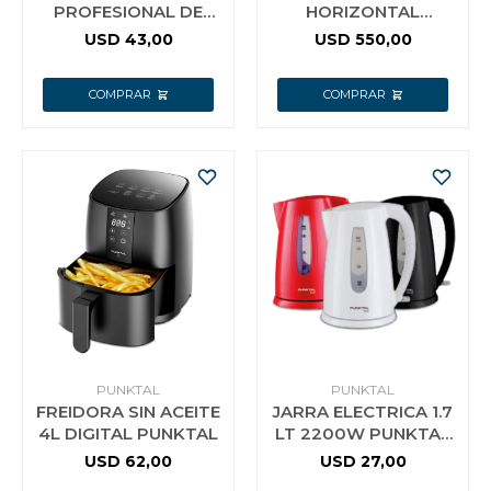
PROFESIONAL DE
HORIZONTAL
JUGOS 100W
PUNTKAL 418 LT 2
USD
43,00
USD
550,00
PUNKTAL EX100P F
CANASTOS
PUNKTAL
PUNKTAL
FREIDORA SIN ACEITE
JARRA ELECTRICA 1.7
4L DIGITAL PUNKTAL
LT 2200W PUNKTAL
3325 F
USD
62,00
USD
27,00