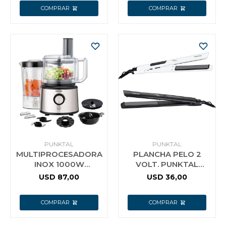
PUNKTAL
PUNKTAL
MULTIPROCESADORA
PLANCHA PELO 2
INOX 1000W
VOLT. PUNKTAL
PUNKTAL MP12 F
BW325 PROFESIONAL
USD
87,00
USD
36,00
CERAMICA