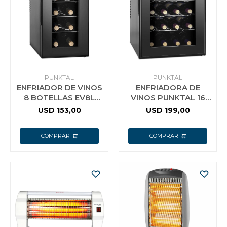
PUNKTAL
PUNKTAL
ENFRIADOR DE VINOS
ENFRIADORA DE
8 BOTELLAS EV8L
VINOS PUNKTAL 16
PUNKTAL F
BOTELLAS 50LTS 11 A
USD
153,00
USD
199,00
18 GRADOS