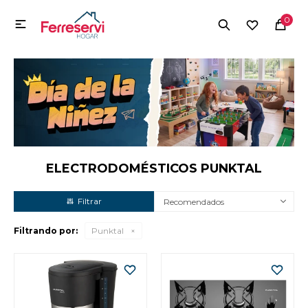
MI CUENTA
0

Menú
Herramientas y Construcción
Electrodomésticos
Herramientas y Construcción
Electrodomésticos
ELECTRODOMÉSTICOS PUNKTAL
Recomendados
Tecnología
Filtrando por:
Punktal
Deportes
Camping