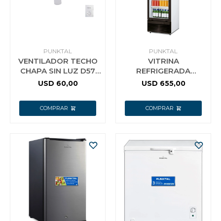
PUNKTAL
PUNKTAL
VENTILADOR TECHO
VITRINA
CHAPA SIN LUZ D57
REFRIGERADA
PUNKTAL 3 ASPAS F
PUNKTAL 300LTS PK-
USD
60,00
USD
655,00
VR300