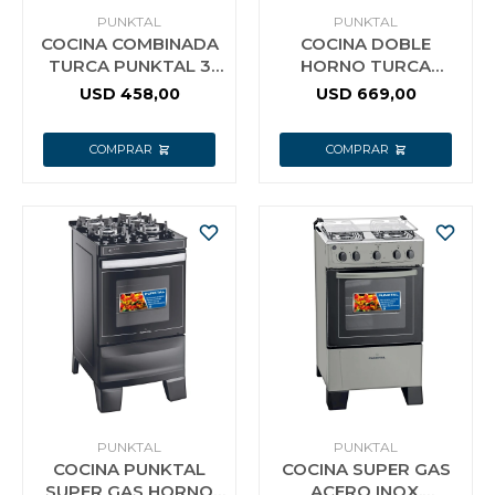
PUNKTAL
PUNKTAL
COCINA COMBINADA
COCINA DOBLE
TURCA PUNKTAL 3
HORNO TURCA
HORNALLAS A GAS Y 1
PUNKTAL GRILL PK
USD
458,00
USD
669,00
ELÉCTRICA
1980
PUNKTAL
PUNKTAL
COCINA PUNKTAL
COCINA SUPER GAS
SUPER GAS HORNO
ACERO INOX.