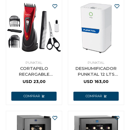
PUNKTAL
PUNKTAL
CORTAPELO
DESHUMIFICADOR
RECARGABLE
PUNKTAL 12 LTS
PUNKTAL FLEX STYLE
CORTE AUTOMATICO
USD
23,00
USD
163,00
HC2016 F