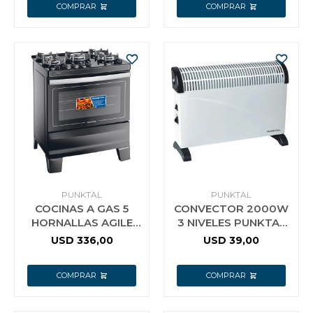
PUNKTAL
PUNKTAL
COCINAS A GAS 5
CONVECTOR 2000W
HORNALLAS AGILE
3 NIVELES PUNKTAL
GLASS PUNKTAL GL5B
4600CF
USD
336,00
USD
39,00