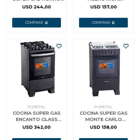
NEGRA MESADA
MONACO 420C
USD
244,00
USD
157,00
VIDRIO GL4B
PUNKTAL
PUNKTAL
PUNKTAL
COCINA SUPER GAS
COCINA SUPER GAS
ENCANTO GLASS
MONTE CARLO
INOX 735 PUNKTAL
NEGRA 4 HORNALLAS
USD
342,00
USD
158,00
375C PUNKTAL