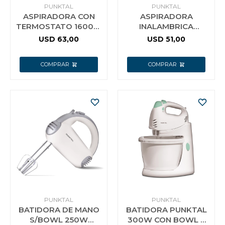
PUNKTAL
PUNKTAL
ASPIRADORA CON
ASPIRADORA
TERMOSTATO 1600W
INALAMBRICA
PUNKTAL 8208 F
PUNKTAL PK-AP410
USD
63,00
USD
51,00
AGUA Y POLVO F
PUNKTAL
PUNKTAL
BATIDORA DE MANO
BATIDORA PUNKTAL
S/BOWL 250W
300W CON BOWL 3