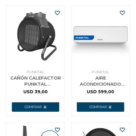
PUNKTAL
PUNKTAL
CAÑÓN CALEFACTOR
AIRE
PUNKTAL
ACONDICIONADO
1000/2000W
INVERTER 18.000 BTU
USD
39,00
USD
599,00
PUNKTAL