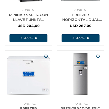
PUNKTAL
PUNKTAL
MINIBAR 93LTS. CON
FREEZER
LLAVE PUNKTAL
HORIZONTAL DUAL
PUNKTAL 198 LTS
USD
204,00
USD
287,00
INVERTER HS260
BLANCO
PUNKTAL
PUNKTAL
FREEZER
REFRIGERADOR FRIO