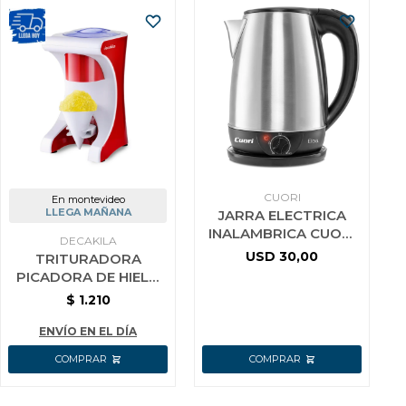
CUORI
En montevideo
LLEGA MAÑANA
JARRA ELECTRICA
INALAMBRICA CUORI
DECAKILA
ELBA 1.8 LTS
USD
30,00
TRITURADORA
PICADORA DE HIELO
DECAKILA KEJB040R
$
1.210
ENVÍO EN EL DÍA