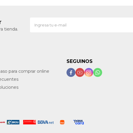
r
a tienda.
SEGUINOS
paso para comprar online




recuentes
oluciones