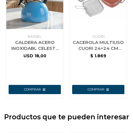
KASSEL
CUORI
CALDERA ACERO
CACEROLA MULTIUSO
INOXIDABL CELESTE
CUORI 24×24 CM
3L KASSEL
MULTICHEF
USD
18,00
$
1.869
Productos que te pueden interesar