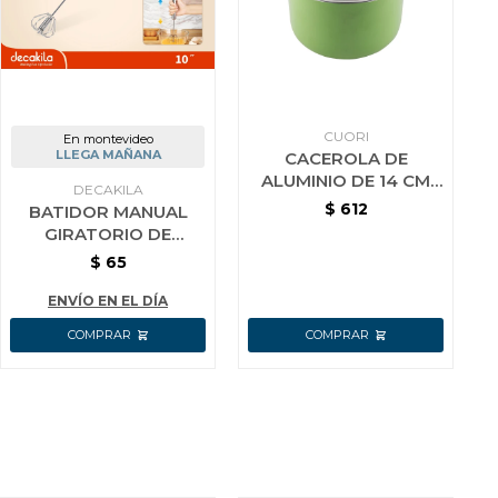
CUORI
En montevideo
LLEGA MAÑANA
CACEROLA DE
ALUMINIO DE 14 CM
DECAKILA
CON INTERIOR
$
612
BATIDOR MANUAL
CERAMICO CUORI
GIRATORIO DE
VERDE
COCINA AC INOX
$
65
DECAKILA 25 CM
ENVÍO EN EL DÍA