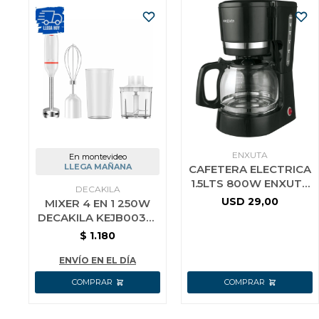
ENXUTA
En montevideo
LLEGA MAÑANA
CAFETERA ELECTRICA
1.5LTS 800W ENXUTA
DECAKILA
SDAENXC215
USD
29,00
MIXER 4 EN 1 250W
DECAKILA KEJB003W
BATIDORA
$
1.180
LICUADORA
PICADORA
ENVÍO EN EL DÍA