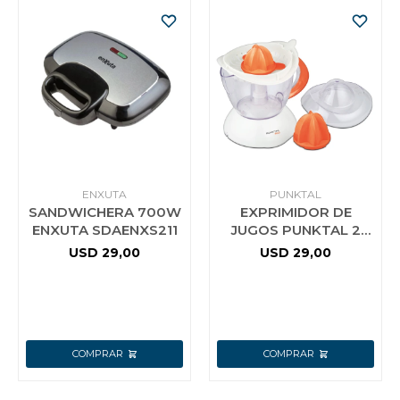
ENXUTA
PUNKTAL
SANDWICHERA 700W
EXPRIMIDOR DE
ENXUTA SDAENXS211
JUGOS PUNKTAL 2
CONOS 40W DOBLE
USD
29,00
USD
29,00
SENTIDO DE GIRO F