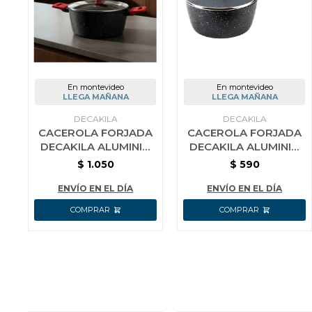
En montevideo
En montevideo
LLEGA MAÑANA
LLEGA MAÑANA
DECAKILA
DECAKILA
CACEROLA FORJADA
CACEROLA FORJADA
DECAKILA ALUMINIO
DECAKILA ALUMINIO
DOBLE AGARRE 24CM
16 CM
$
1.050
$
590
ENVÍO EN EL DÍA
ENVÍO EN EL DÍA