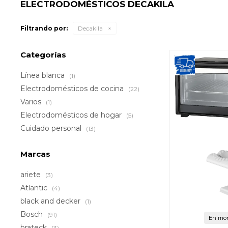
ELECTRODOMÉSTICOS DECAKILA
Filtrando por:
Decakila
Categorías
Línea blanca
(1)
Electrodomésticos de cocina
(22)
Varios
(1)
Electrodomésticos de hogar
(5)
Cuidado personal
(13)
Marcas
ariete
(3)
Atlantic
(4)
black and decker
(1)
Bosch
(91)
En mon
brateck
(3)