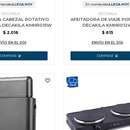
tevideo
LLEGA HOY
En montevideo
LLEGA HOY
DECAKILA
DECAKILA
A CABEZAL ROTATIVO
AFEITADORA DE VIAJE PO
A DECAKILA KMHR015W
DECAKILA KMHR012
$
2.016
$
615
VÍO EN EL DÍA
ENVÍO EN EL DÍA