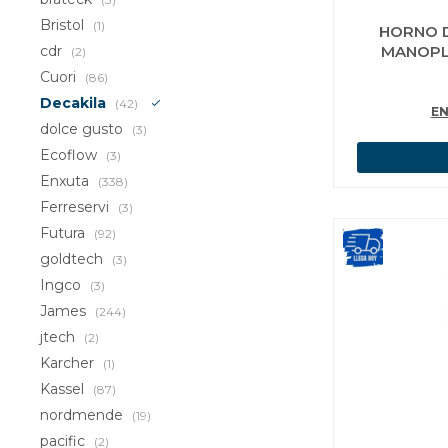
Bristol
(1)
HORNO D
cdr
MANOPL
(2)
EMPAN
Cuori
(86)
Decakila
(42)
EN
dolce gusto
(3)
Ecoflow
(3)
Enxuta
(338)
Ferreservi
(3)
Futura
(92)
goldtech
(3)
Ingco
(3)
James
(244)
jtech
(2)
Karcher
(1)
Kassel
(87)
nordmende
(19)
pacific
(2)