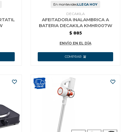
En montevideo
LLEGA HOY
DECAKILA
RTATIL
AFEITADORA INALAMBRICA A
W
BATERIA DECAKILA KMHR007W
$
885
ENVÍO EN EL DÍA