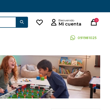
0
091981025