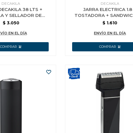
DECAKILA
DECAKILA
ECAKILA 38 LTS +
JARRA ELECTRICA 1.8
A Y SELLADOR DE
TOSTADORA + SANDWIC
ADA DE REGALO
DECAKILA
$
3.050
$
1.610
VÍO EN EL DÍA
ENVÍO EN EL DÍA