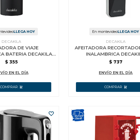
tevideo
LLEGA HOY
En montevideo
LLEGA HOY
DECAKILA
DECAKILA
ADORA DE VIAJE
AFEITADORA RECORTADO
A BATERIA DECAKILA
INALAMBRICA DECAKI
KMHR009W
KMHR016W
$
355
$
737
VÍO EN EL DÍA
ENVÍO EN EL DÍA