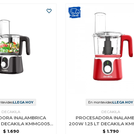
tevideo
LLEGA HOY
En montevideo
LLEGA HOY
DECAKILA
DECAKILA
DORA INALAMBRICA
PROCESADORA INALAMB
T DECAKILA KMMG005B
200W 1.25 LT DECAKILA K
NEGRA
ROJA
$
1.690
$
1.790