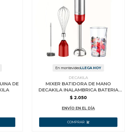
En montevideo
LLEGA HOY
DECAKILA
UINA DE
MIXER BATIDORA DE MANO
KILA
DECAKILA INALAMBRICA BATERIA
KMJB024R ROJA
$
2.050
ENVÍO EN EL DÍA