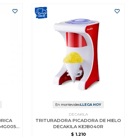
En montevideo
LLEGA HOY
DECAKILA
RICA
TRITURADORA PICADORA DE HIELO
MMG005R
DECAKILA KEJB040R
$
1.210