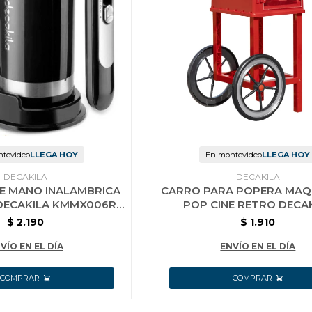
tevideo
LLEGA HOY
En montevideo
LLEGA HOY
DECAKILA
DECAKILA
E MANO INALAMBRICA
CARRO PARA POPERA MAQ
 DECAKILA KMMX006R
POP CINE RETRO DECA
NEGRA
$
2.190
$
1.910
VÍO EN EL DÍA
ENVÍO EN EL DÍA