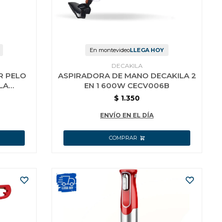
En montevideo
LLEGA HOY
DECAKILA
R PELO
ASPIRADORA DE MANO DECAKILA 2
LA
EN 1 600W CECV006B
$
1.350
ENVÍO EN EL DÍA