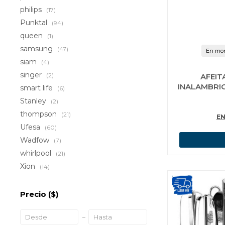
philips
(17)
Punktal
(94)
queen
(1)
samsung
(47)
En mon
siam
(4)
singer
(2)
AFEIT
INALAMBRIC
smart life
(6)
Stanley
(2)
thompson
(21)
EN
Ufesa
(60)
Wadfow
(7)
whirlpool
(21)
Xion
(14)
Precio
($)