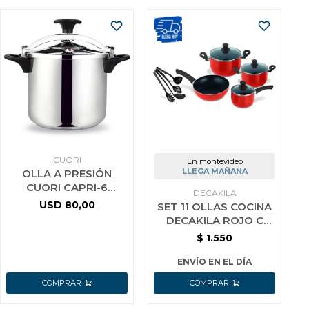
CUORI
En montevideo
LLEGA MAÑANA
OLLA A PRESIÓN
CUORI CAPRI-6
DECAKILA
ACERO INOX
USD
80,00
SET 11 OLLAS COCINA
DECAKILA ROJO C
UTENSILIOS
$
1.550
ENVÍO EN EL DÍA