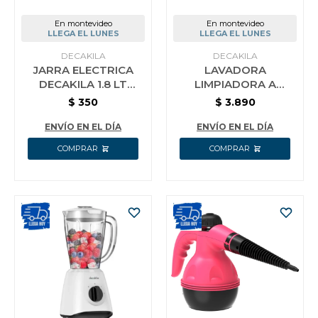
En montevideo
En montevideo
LLEGA EL LUNES
LLEGA EL LUNES
DECAKILA
DECAKILA
JARRA ELECTRICA
LAVADORA
DECAKILA 1.8 LT
LIMPIADORA A
1500W KEKT031M
VAPOR DECAKILA
$
350
$
3.890
1800W CON
ACCESORIOS
ENVÍO EN EL DÍA
ENVÍO EN EL DÍA