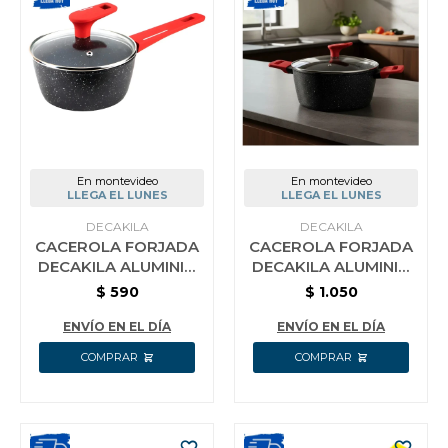
Vestimenta y calzado
En montevideo
En montevideo
LLEGA EL LUNES
LLEGA EL LUNES
DECAKILA
DECAKILA
CACEROLA FORJADA
CACEROLA FORJADA
DECAKILA ALUMINIO
DECAKILA ALUMINIO
16 CM
DOBLE AGARRE 24CM
$
590
$
1.050
ENVÍO EN EL DÍA
ENVÍO EN EL DÍA