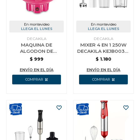
En montevideo
En montevideo
LLEGA EL LUNES
LLEGA EL LUNES
DECAKILA
DECAKILA
MAQUINA DE
MIXER 4 EN 1 250W
ALGODON DE
DECAKILA KEJB003W
AZUCAR 400W
BATIDORA
$
999
$
1.180
DECAKILA
LICUADORA
PICADORA
ENVÍO EN EL DÍA
ENVÍO EN EL DÍA