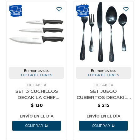
En montevideo
En montevideo
LLEGA EL LUNES
LLEGA EL LUNES
DECAKILA
DECAKILA
SET 3 CUCHILLOS
SET JUEGO
DECAKILA CHEF
CUBIERTOS DECAKILA
COCINA MANGO
5 PIEZAS CUCHILLO
$
130
$
215
NEGRO
TENEDOR CUCHARA
ENVÍO EN EL DÍA
ENVÍO EN EL DÍA