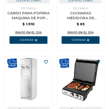
LLEGA EL LUNES
LLEGA EL LUNES
DECAKILA
DECAKILA
CARRO PARA POPERA
CUCHARAS
MAQUINA DE POP
MEDIDORA DE
CINE RETRO
PLASTICO DECAKILA
$
1.910
$
65
DECAKILA
KMTT070B
ENVÍO EN EL DÍA
ENVÍO EN EL DÍA