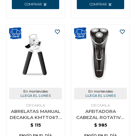
En montevideo
En montevideo
LLEGA EL LUNES
LLEGA EL LUNES
DECAKILA
DECAKILA
ABRELATAS MANUAL
AFEITADORA
DECAKILA KMTT067B
CABEZAL ROTATIVO
ACERO INOXIDABLE
INALAMBRICA
$
115
$
985
DECAKILA KMHR013W
ENVÍO EN EL DÍA
ENVÍO EN EL DÍA