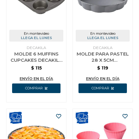
En montevideo
En montevideo
LLEGA EL LUNES
LLEGA EL LUNES
DECAKILA
DECAKILA
MOLDE 6 MUFFINS
MOLDE PARA PASTEL
CUPCAKES DECAKILA
28 X 5CM
KMTT079B
ANTIADHERENTE
$
115
$
119
DECAKILA KMTT072B
ENVÍO EN EL DÍA
ENVÍO EN EL DÍA