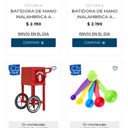
DECAKILA
DECAKILA
BATIDORA DE MANO
BATIDORA DE MANO
INALAMBRICA A
INALAMBRICA A
BATERIA DECAKILA
BATERIA DECAKILA
$
2.190
$
2.190
KMMX006R NEGRA
KMMX006R ROJA
ENVÍO EN EL DÍA
ENVÍO EN EL DÍA
En montevideo
En montevideo