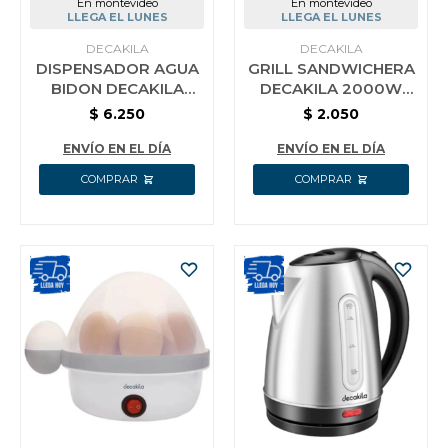
En montevideo
En montevideo
LLEGA EL LUNES
LLEGA EL LUNES
DECAKILA
DECAKILA
DISPENSADOR AGUA
GRILL SANDWICHERA
BIDON DECAKILA
DECAKILA 2000W
KEWF002B AGUA
KEEC079M
$
6.250
$
2.050
FRIA CALIIENTE
ENVÍO EN EL DÍA
ENVÍO EN EL DÍA