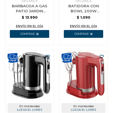
DECAKILA
DECAKILA
BARBACOA A GAS
BATIDORA CON
PATIO JARDIN
BOWL 200W
PORTATIL DECAKILA
DECAKILA
$
13.990
$
1.090
4 QUEMADORES
KEMX002W
ENVÍO EN EL DÍA
ENVÍO EN EL DÍA
En montevideo
En montevideo
LLEGA EL LUNES
LLEGA EL LUNES