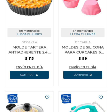
En montevideo
En montevideo
LLEGA EL LUNES
LLEGA EL LUNES
DECAKILA
DECAKILA
MOLDE TARTERA
MOLDES DE SILICONA
ANTIADHERENTE 24.5
PARA CUPCAKES 6
X 5CM DECAKILA
PZAS DECAKILA
$
115
$
99
KMTT082B
KMTT075Y
ENVÍO EN EL DÍA
ENVÍO EN EL DÍA