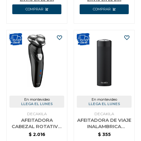
En montevideo
En montevideo
LLEGA EL LUNES
LLEGA EL LUNES
DECAKILA
DECAKILA
AFEITADORA
AFEITADORA DE VIAJE
CABEZAL ROTATIVO
INALAMBRICA
INALAMBRICA
BATERIA DECAKILA
$
2.016
$
355
DECAKILA KMHR015W
KMHR009W