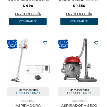
1000W PORTATIL
1 600W CECV006B
$
990
$
1.350
DECAKILA
ENVÍO EN EL DÍA
ENVÍO EN EL DÍA
En montevideo
En montevideo
LLEGA EL LUNES
LLEGA EL LUNES
DECAKILA
DECAKILA
ASPIRADORA
ASPIRADORA SECO