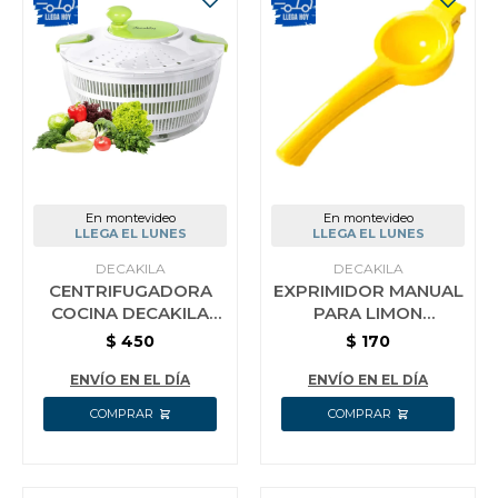
En montevideo
En montevideo
LLEGA EL LUNES
LLEGA EL LUNES
DECAKILA
DECAKILA
CENTRIFUGADORA
EXPRIMIDOR MANUAL
COCINA DECAKILA
PARA LIMON
ENSALADA
DECAKILA ALUMINIO
$
450
$
170
VEGETALES
ENVÍO EN EL DÍA
ENVÍO EN EL DÍA