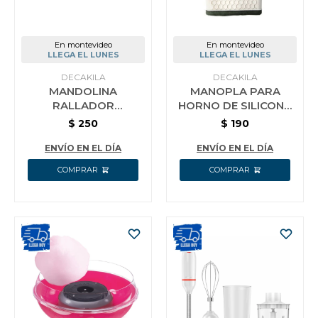
En montevideo
En montevideo
LLEGA EL LUNES
LLEGA EL LUNES
DECAKILA
DECAKILA
MANDOLINA
MANOPLA PARA
RALLADOR
HORNO DE SILICONA
CORTADOR FRUTAS
DECAKILA
$
250
$
190
VERDURAS DECAKILA
KMTT056W
KMTT083W
ENVÍO EN EL DÍA
ENVÍO EN EL DÍA