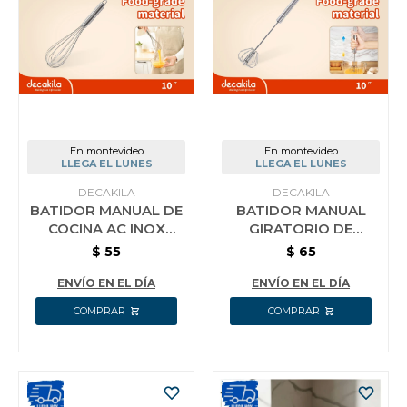
Jardín y Aire Libre
Mascotas
En montevideo
En montevideo
LLEGA EL LUNES
LLEGA EL LUNES
Bazar
DECAKILA
DECAKILA
BATIDOR MANUAL DE
BATIDOR MANUAL
COCINA AC INOX
GIRATORIO DE
DECAKILA 25 CM
COCINA AC INOX
$
55
$
65
Juguetes y artículos para bebé
DECAKILA 25 CM
ENVÍO EN EL DÍA
ENVÍO EN EL DÍA
Gastronomía
Ferretería