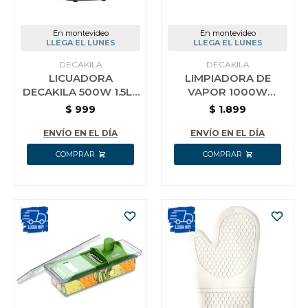
En montevideo
En montevideo
LLEGA EL LUNES
LLEGA EL LUNES
DECAKILA
DECAKILA
LICUADORA
LIMPIADORA DE
DECAKILA 500W 1.5LT
VAPOR 1000W
2 VELOCIDADES
DECAKILA KEEN004P
$
999
$
1.899
JARRA PLASTICO
ENVÍO EN EL DÍA
ENVÍO EN EL DÍA