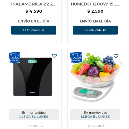
INALAMBRICA 22.2V
HUMEDO 1200W 15 LT
0.8 LT DECAKILA
DECAKILA CEVC004B
$
4.590
$
2.590
CUCV001W
ENVÍO EN EL DÍA
ENVÍO EN EL DÍA
En montevideo
En montevideo
LLEGA EL LUNES
LLEGA EL LUNES
DECAKILA
DECAKILA