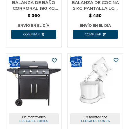
BALANZA DE BAÑO
BALANZA DE COCINA
CORPORAL 180 KG
5 KG PANTALLA LCD
VIDRIO DECAKILA
DECAKILA
$
360
$
450
KMTT038W
KMTT092W
ENVÍO EN EL DÍA
ENVÍO EN EL DÍA
En montevideo
En montevideo
LLEGA EL LUNES
LLEGA EL LUNES