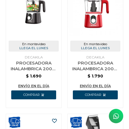
En montevideo
En montevideo
LLEGA EL LUNES
LLEGA EL LUNES
DECAKILA
DECAKILA
PROCESADORA
PROCESADORA
INALAMBRICA 200W
INALAMBRICA 200W
1.25 LT DECAKILA
1.25 LT DECAKILA
$
1.690
$
1.790
KMMG005B NEGRA
KMMG005R ROJA
ENVÍO EN EL DÍA
ENVÍO EN EL DÍA