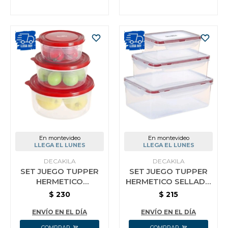
En montevideo
En montevideo
LLEGA EL LUNES
LLEGA EL LUNES
DECAKILA
DECAKILA
SET JUEGO TUPPER
SET JUEGO TUPPER
HERMETICO
HERMETICO SELLADO
REDONDO DECAKILA
FUERTE DECAKILA 3
$
230
$
215
3 PIEZAS
PIEZAS
ENVÍO EN EL DÍA
ENVÍO EN EL DÍA