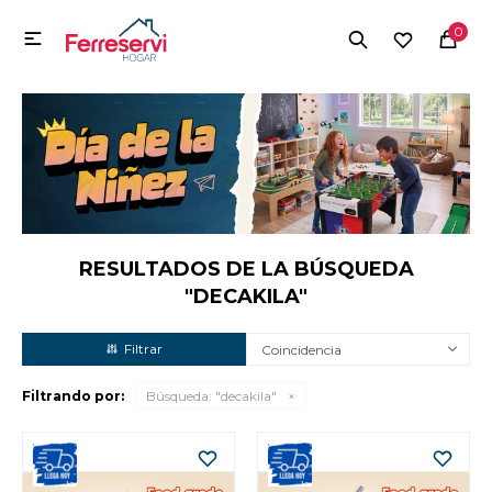
MI CUENTA
0

Menú
Herramientas y Construcción
Electrodomésticos
Herramientas y Construcción
Electrodomésticos
RESULTADOS DE LA BÚSQUEDA
"DECAKILA"
Tecnología
Coincidencia
Filtrando por:
Búsqueda: "decakila"
Deportes
Camping