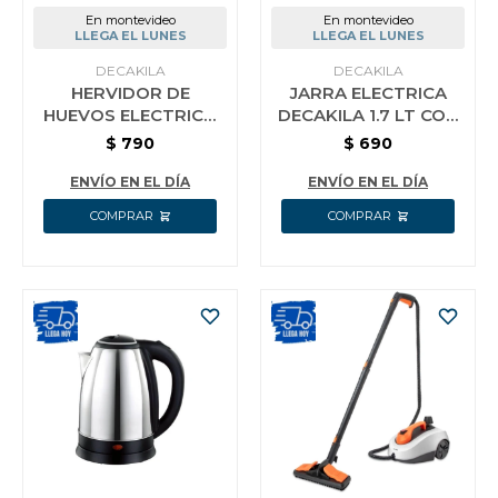
En montevideo
En montevideo
LLEGA EL LUNES
LLEGA EL LUNES
DECAKILA
DECAKILA
HERVIDOR DE
JARRA ELECTRICA
HUEVOS ELECTRICO
DECAKILA 1.7 LT CON
350W DECAKILA
VISOR ACERO INOX
$
790
$
690
KEEG003W
KEKT004W 2200W
ENVÍO EN EL DÍA
ENVÍO EN EL DÍA