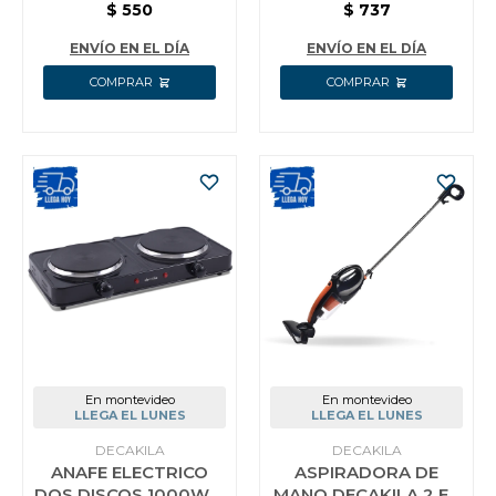
BATERIA DECAKILA
INALAMBRICA
$
550
$
737
KMHR005W
DECAKILA KMHR016W
ENVÍO EN EL DÍA
ENVÍO EN EL DÍA
En montevideo
En montevideo
LLEGA EL LUNES
LLEGA EL LUNES
DECAKILA
DECAKILA
ANAFE ELECTRICO
ASPIRADORA DE
DOS DISCOS 1000W +
MANO DECAKILA 2 EN