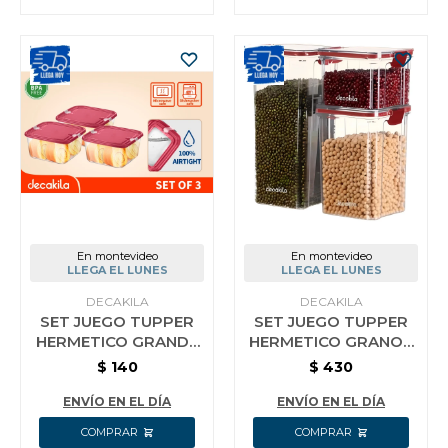
En montevideo
En montevideo
LLEGA EL LUNES
LLEGA EL LUNES
DECAKILA
DECAKILA
SET JUEGO TUPPER
SET JUEGO TUPPER
HERMETICO GRANDE
HERMETICO GRANOS
DECAKILA 3 PIEZAS
VERTICAL DECAKILA 3
$
140
$
430
PIEZAS
ENVÍO EN EL DÍA
ENVÍO EN EL DÍA