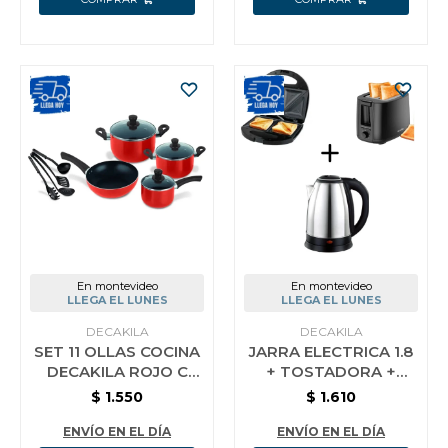
En montevideo
En montevideo
LLEGA EL LUNES
LLEGA EL LUNES
DECAKILA
DECAKILA
SET 11 OLLAS COCINA
JARRA ELECTRICA 1.8
DECAKILA ROJO C
+ TOSTADORA +
UTENSILIOS
SANDWICHERA
$
1.550
$
1.610
DECAKILA
ENVÍO EN EL DÍA
ENVÍO EN EL DÍA