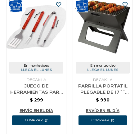
En montevideo
En montevideo
LLEGA EL LUNES
LLEGA EL LUNES
DECAKILA
DECAKILA
JUEGO DE
PARRILLA PORTATIL
HERRAMIENTAS PARA
PLEGABLE DE 17´´
BARBACOA DECAKILA
DECAKILA
$
299
$
990
KMTT099M
ENVÍO EN EL DÍA
ENVÍO EN EL DÍA