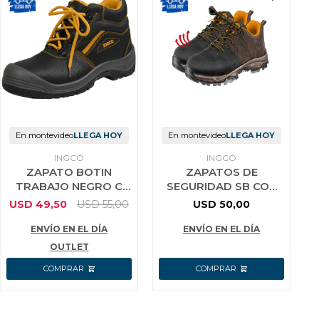
En montevideo
LLEGA HOY
En montevideo
LLEGA HOY
INGCO
INGCO
ZAPATO BOTIN
ZAPATOS DE
TRABAJO NEGRO C
SEGURIDAD SB CON
PUNTERA DE
PUNTERA ACERO
USD
49,50
USD
55,00
USD
50,00
SEGURIDAD N°46
TALLE 45 INGCO
ENVÍO EN EL DÍA
ENVÍO EN EL DÍA
OUTLET