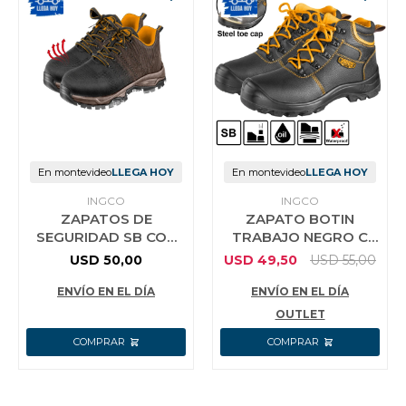
En montevideo
LLEGA HOY
En montevideo
LLEGA HOY
INGCO
INGCO
ZAPATOS DE
ZAPATO BOTIN
SEGURIDAD SB CON
TRABAJO NEGRO C
PUNTERA ACERO
PUNTERA DE
USD
50,00
USD
49,50
USD
55,00
TALLE 46 INGCO
SEGURIDAD N°45
SSH82SB.46
ENVÍO EN EL DÍA
ENVÍO EN EL DÍA
OUTLET