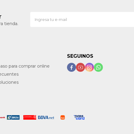
r
a tienda.
SEGUINOS
paso para comprar online




recuentes
oluciones