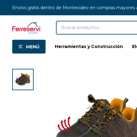
Envíos gratis dentro de Montevideo en compras mayores
Herramientas y Construcción
E
MENÚ