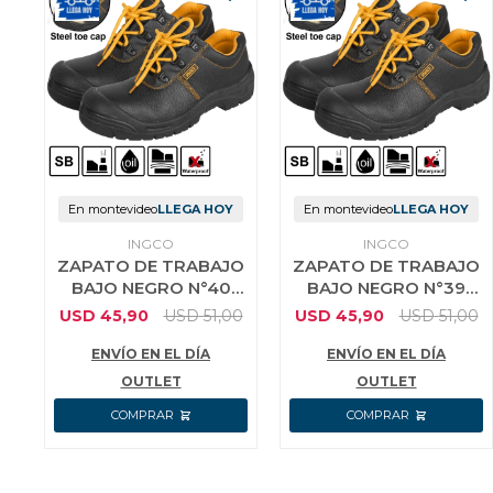
En montevideo
LLEGA HOY
En montevideo
LLEGA HOY
INGCO
INGCO
ZAPATO DE TRABAJO
ZAPATO DE TRABAJO
BAJO NEGRO N°40
BAJO NEGRO N°39
INGCO SSH03SB.40
INGCO SSH03SB.39
USD
45,90
USD
51,00
USD
45,90
USD
51,00
ENVÍO EN EL DÍA
ENVÍO EN EL DÍA
OUTLET
OUTLET