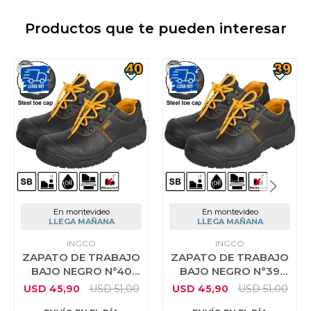
Productos que te pueden interesar
En montevideo
En montevideo
LLEGA MAÑANA
LLEGA MAÑANA
INGCO
INGCO
ZAPATO DE TRABAJO
ZAPATO DE TRABAJO
BAJO NEGRO N°40
BAJO NEGRO N°39
INGCO SSH03SB.40
INGCO SSH03SB.39
USD
45,90
USD
51,00
USD
45,90
USD
51,00