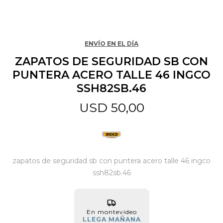
Jardín y Aire Libre
ENVÍO EN EL DÍA
ZAPATOS DE SEGURIDAD SB CON
Mascotas
PUNTERA ACERO TALLE 46 INGCO
SSH82SB.46
Bazar
USD
50,00
Juguetes y artículos para bebé
zapatos de seguridad sb con puntera acero talle 46 ingco
Gastronomía
ssh82sb.46
Ferretería
En montevideo
LLEGA MAÑANA