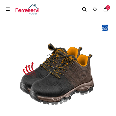
MI CUENTA
0

Menú
Herramientas y Construcción
Electrodomésticos
Herramientas y Construcción
Electrodomésticos
Tecnología
Deportes
Camping