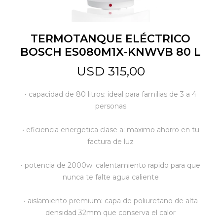
Jardín y Aire Libre
TERMOTANQUE ELÉCTRICO
BOSCH ES080M1X-KNWVB 80 L
Mascotas
USD
315,00
• capacidad de 80 litros: ideal para familias de 3 a 4
Bazar
personas
• eficiencia energetica clase a: maximo ahorro en tu
Juguetes y artículos para bebé
factura de luz
• potencia de 2000w: calentamiento rapido para que
Gastronomía
nunca te falte agua caliente
• aislamiento premium: capa de poliuretano de alta
Ferretería
densidad 32mm que conserva el calor