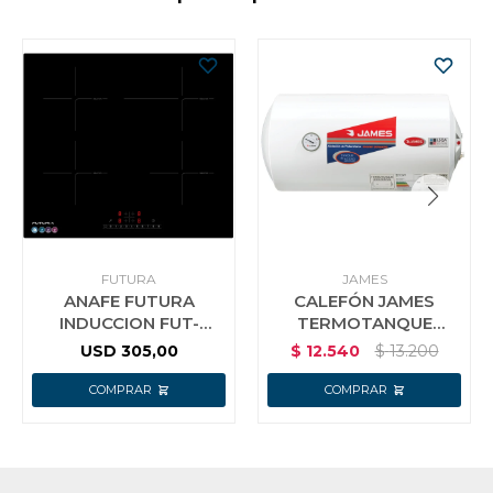
FUTURA
JAMES
ANAFE FUTURA
CALEFÓN JAMES
INDUCCION FUT-
TERMOTANQUE
PI400 4 ZONAS
HORIZONTAL ACERO
USD
305,00
$
12.540
$
13.200
6800W
80 LTS COLOR
BLANCO