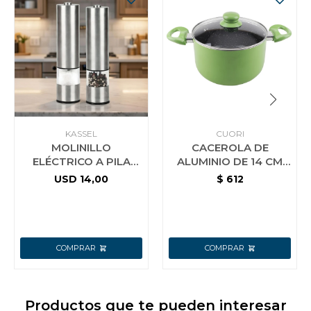
KASSEL
CUORI
MOLINILLO
CACEROLA DE
ELÉCTRICO A PILA
ALUMINIO DE 14 CM
PARA SAL O PIMIENTA
CON INTERIOR
USD
14,00
$
612
KASSEL KS-MPS4
CERAMICO CUORI
VERDE
Productos que te pueden interesar