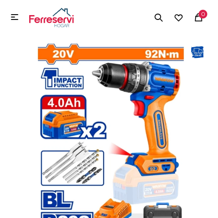
MI CUENTA
0

Menú
Herramientas y Construcción
Electrodomésticos
Herramientas y Construcción
Electrodomésticos
Tecnología
Deportes
Camping