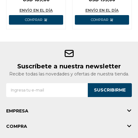
RECARGABLE +
1/2´´ C/BAT
DADOS IMPACTO
CARGADOR
ENVÍO EN EL DÍA
ENVÍO EN EL DÍA
COSLI23011 INGCO
ACCESORIOS
Suscríbete a nuestra newsletter
Recibe todas las novedades y ofertas de nuestra tienda.
SUSCRIBIRME
EMPRESA
COMPRA