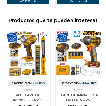
Productos que te pueden interesar
En montevideo
LLEGA HOY
En montevideo
LLEGA HOY
INGCO
INGCO
KIT LLAVE DE
LLAVE DE IMPACTO A
IMPACTO 20V +
BATERIA 42V
LINTERNA
BRUSHLESS 460NM
USD
189,00
USD
193,00