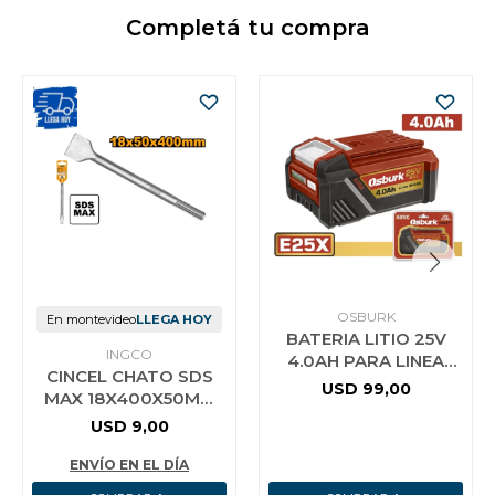
Completá tu compra
OSBURK
En montevideo
LLEGA HOY
BATERIA LITIO 25V
INGCO
4.0AH PARA LINEA
CINCEL CHATO SDS
E25X USO INDUSTRIAL
USD
99,00
MAX 18X400X50MM
OSBURK KLBP25401
INGCO DBC0224002
USD
9,00
ENVÍO EN EL DÍA