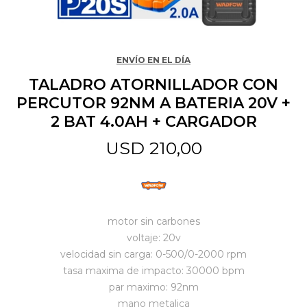
Jardín y Aire Libre
ENVÍO EN EL DÍA
TALADRO ATORNILLADOR CON
Mascotas
PERCUTOR 92NM A BATERIA 20V +
2 BAT 4.0AH + CARGADOR
Bazar
USD
210,00
Juguetes y artículos para bebé
motor sin carbones
Gastronomía
voltaje: 20v
velocidad sin carga: 0-500/0-2000 rpm
tasa maxima de impacto: 30000 bpm
Ferretería
par maximo: 92nm
mano metalica