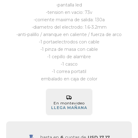
-pantalla led
Vestimenta y calzado
-tension en vacio: 73v
-corriente maxima de salida: 130a
-diametro del electrodo: 1.6-3.2mm
-anti-palillo / arranque en caliente / fuerza de arco
-1 portaelectrodos con cable
-1 pinza de masa con cable
-1 cepillo de alambre
-1 casco
-1 correa portatil
embalado en caja de color
En montevideo
LLEGA MAÑANA
hasta en
6
cuotas de
USD 17,17