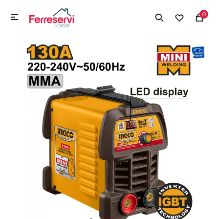
MI CUENTA
0

Menú
Herramientas y Construcción
Electrodomésticos
Herramientas y Construcción
Electrodomésticos
Tecnología
Deportes
Camping