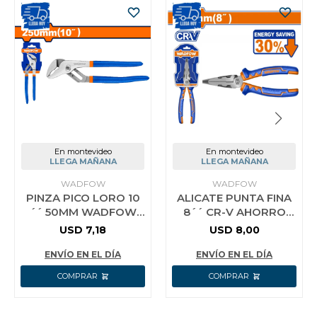
En montevideo
En montevideo
LLEGA MAÑANA
LLEGA MAÑANA
WADFOW
WADFOW
PINZA PICO LORO 10
ALICATE PUNTA FINA
´´ 50MM WADFOW
8´´ CR-V AHORRO
WPL7C10
ENERGIA 30%
USD
7,18
USD
8,00
WADFOW WPL2718
ENVÍO EN EL DÍA
ENVÍO EN EL DÍA