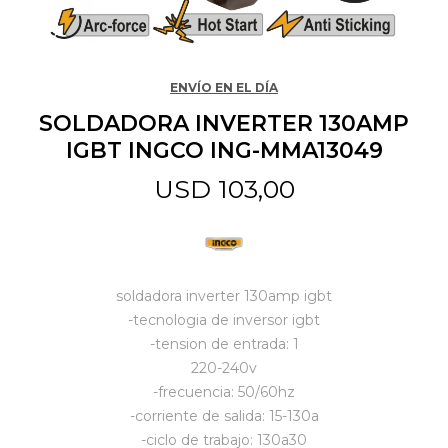
Jardín y Aire Libre
ENVÍO EN EL DÍA
SOLDADORA INVERTER 130AMP
Mascotas
IGBT INGCO ING-MMA13049
USD
103,00
Bazar
Juguetes y artículos para bebé
soldadora inverter 130amp igbt
-tecnologia de inversor igbt
-tension de entrada: 1
Gastronomía
220-240v
-frecuencia: 50/60hz
-corriente de salida: 15-130a
Ferretería
-ciclo de trabajo: 130a30