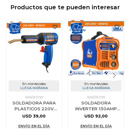
Productos que te pueden interesar
En montevideo
En montevideo
LLEGA MAÑANA
LLEGA MAÑANA
WADFOW
WADFOW
SOLDADORA PARA
SOLDADORA
PLASTICOS 220V
INVERTER 130AMP
400°C WADFOW
WADFOW WWD11301
USD
39,00
USD
92,00
WWDPA015
ENVÍO EN EL DÍA
ENVÍO EN EL DÍA