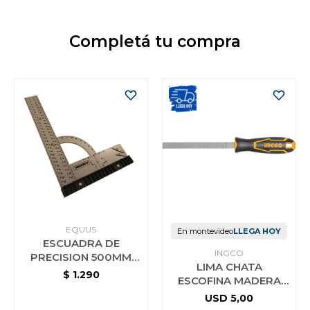
Completá tu compra
EQUUS
En montevideo
LLEGA HOY
ESCUADRA DE
INGCO
PRECISION 500MM
LIMA CHATA
CARPINTERO
$
1.290
ESCOFINA MADERA
METRICA MILESCRAFT
20CM HWFF088
USD
5,00