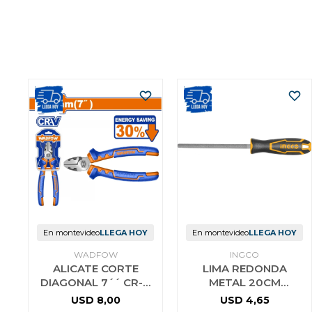
En montevideo
LLEGA HOY
En montevideo
LLEGA HOY
WADFOW
INGCO
ALICATE CORTE
LIMA REDONDA
DIAGONAL 7´´ CR-V
METAL 20CM
AHORRO ENERGIA
HSRF088
USD
8,00
USD
4,65
30% WADFOW