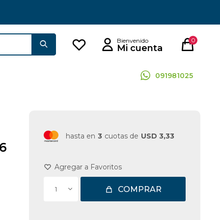
0
091981025
hasta en
3
cuotas de
USD 3,33
6
COMPRAR
1