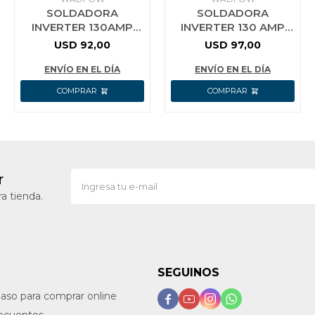
SOLDADORA
SOLDADORA
INVERTER 130AMP
INVERTER 130 AMP
WADFOW WWD11301
WADFOW
USD
92,00
USD
97,00
ENVÍO EN EL DÍA
ENVÍO EN EL DÍA
r
a tienda.
SEGUINOS
paso para comprar online



