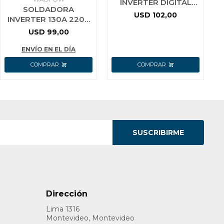
INVERTER DIGITAL
SOLDADORA
IGBT MMA MIG-120C
USD
102,00
INVERTER 130A 220V
SIN GAS 120A EQ
IGBT WADFOW
USD
99,00
ROJO
WWDH1301
ENVÍO EN EL DÍA
SUSCRIBIRME
Dirección
Lima 1316
Montevideo, Montevideo