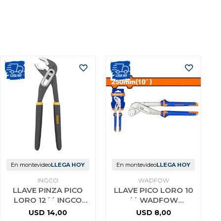
En montevideo
LLEGA HOY
En montevideo
LLEGA HOY
INGCO
WADFOW
LLAVE PINZA PICO
LLAVE PICO LORO 10
LORO 12´´ INGCO
´´ WADFOW
HPP03300
WPL9C10
USD
14,00
USD
8,00