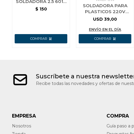
SOLDADORA 2.5 6013
SOLDADORA PARA
BRIDGE 1 KG
$
150
PLASTICOS 220V
400°C WADFOW
USD
39,00
WWDPA015
ENVÍO EN EL DÍA
Suscríbete a nuestra newslette
Recibe todas las novedades y ofertas de nuestr
EMPRESA
COMPRA
Nosotros
Guía paso a 